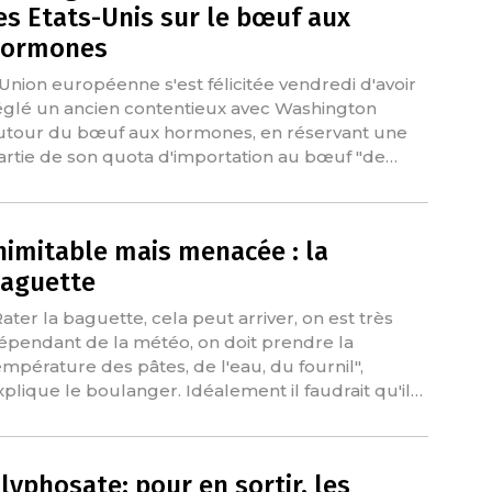
es Etats-Unis sur le bœuf aux
ormones
'Union européenne s'est félicitée vendredi d'avoir
églé un ancien contentieux avec Washington
utour du bœuf aux hormones, en réservant une
artie de son quota d'importation au bœuf "de…
nimitable mais menacée : la
aguette
Rater la baguette, cela peut arriver, on est très
épendant de la météo, on doit prendre la
empérature des pâtes, de l'eau, du fournil",
xplique le boulanger. Idéalement il faudrait qu'il…
lyphosate: pour en sortir, les