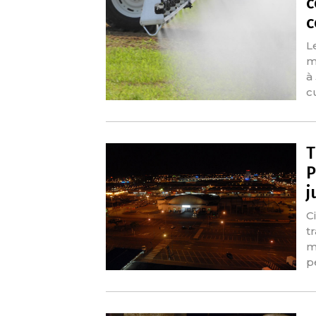
c
c
L
m
à
c
T
P
j
Ci
t
m
p