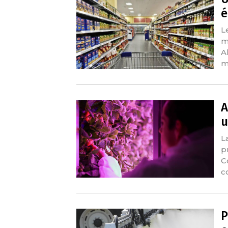
é
L
m
A
m
A
u
L
p
C
c
P