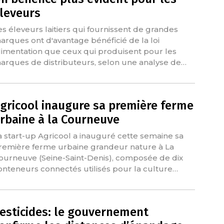
leveurs
es éleveurs laitiers qui fournissent de grandes
arques ont d'avantage bénéficié de la loi
limentation que ceux qui produisent pour les
arques de distributeurs, selon une analyse de…
gricool inaugure sa première ferme
rbaine à la Courneuve
a start-up Agricool a inauguré cette semaine sa
remière ferme urbaine grandeur nature à La
ourneuve (Seine-Saint-Denis), composée de dix
onteneurs connectés utilisés pour la culture…
esticides: le gouvernement