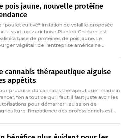
e pois jaune, nouvelle protéine
endance
e "poulet cultivé", imitation de volaille proposée
ar la start-up zurichoise Planted Chicken, est
éalisé à base de protéines de pois jaune. Le
burger végétal" de l'entreprise américaine…
e cannabis thérapeutique aiguise
es appétits
our produire du cannabis thérapeutique "made in
ance", "on a tout ce qu'il faut, il faut juste avoir les
utorisations pour démarrer": au salon de
'agriculture, l'impatience des professionnels est…
n bénéfice plus évident pour les