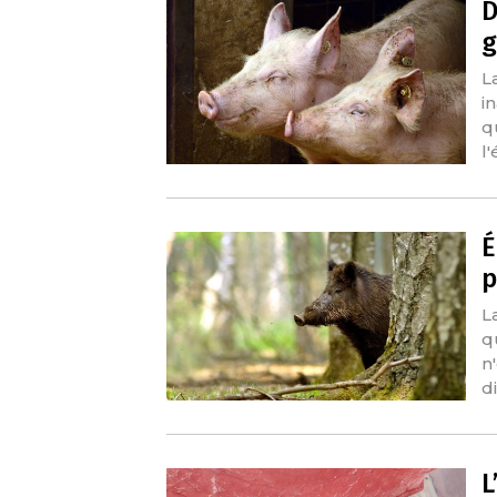
D
g
L
i
q
l
É
p
L
q
n
d
L