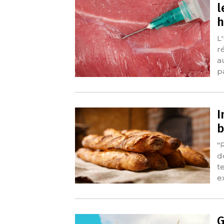
l
h
L
r
a
p
I
b
"
d
t
e
G