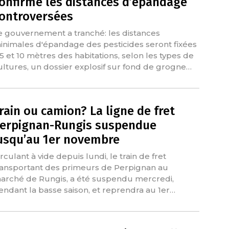
onfirme les distances d’épandage
ontroversées
e gouvernement a tranché: les distances
inimales d'épandage des pesticides seront fixées
 5 et 10 mètres des habitations, selon les types de
ultures, un dossier explosif sur fond de grogne…
rain ou camion? La ligne de fret
erpignan-Rungis suspendue
usqu’au 1er novembre
rculant à vide depuis lundi, le train de fret
ransportant des primeurs de Perpignan au
arché de Rungis, a été suspendu mercredi,
endant la basse saison, et reprendra au 1er…