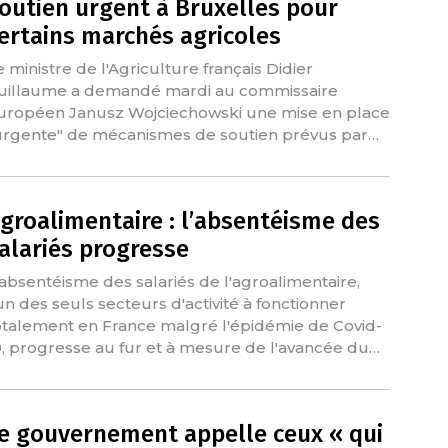
outien urgent à Bruxelles pour
ertains marchés agricoles
e ministre de l'Agriculture français Didier
uillaume a demandé mardi au commissaire
uropéen Janusz Wojciechowski une mise en place
urgente" de mécanismes de soutien prévus par…
groalimentaire : l’absentéisme des
alariés progresse
'absentéisme des salariés de l'agroalimentaire,
'un des seuls secteurs d'activité à fonctionner
otalement en France malgré l'épidémie de Covid-
9, progresse au fur et à mesure de l'avancée du…
e gouvernement appelle ceux « qui