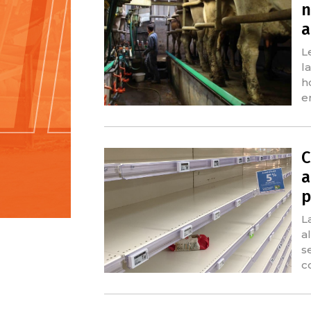
n
a
L
l
h
e
C
a
p
L
a
s
c