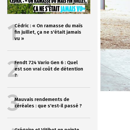
1
Cédric : « On ramasse du maïs
fin juillet, ça ne s'était jamais
vu »
2
Fendt 724 Vario Gen 6 : Quel
est son vrai coût de détention
?
3
Mauvais rendements de
céréales : que s'est-il passé ?
Grégoire et Vitibot en pointe