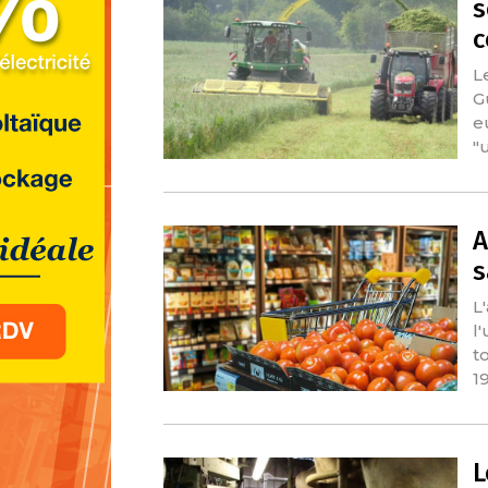
s
c
L
G
e
"
A
s
L
l
t
1
L