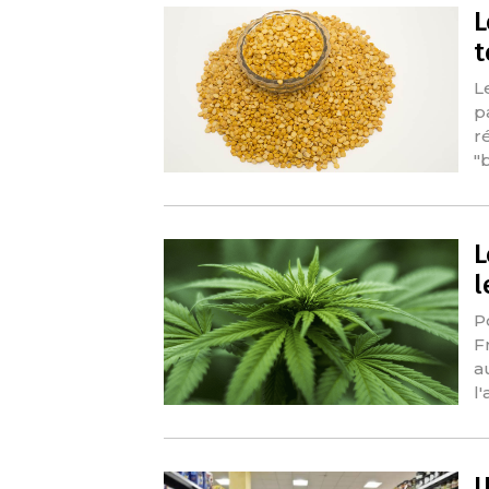
L
t
L
p
r
"
L
l
P
Fr
a
l
U