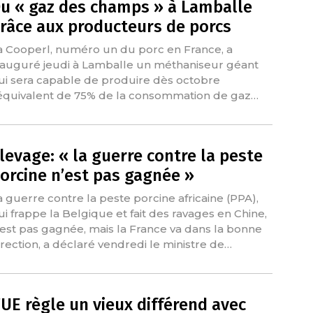
u « gaz des champs » à Lamballe
râce aux producteurs de porcs
a Cooperl, numéro un du porc en France, a
nauguré jeudi à Lamballe un méthaniseur géant
ui sera capable de produire dès octobre
'équivalent de 75% de la consommation de gaz…
levage: « la guerre contre la peste
orcine n’est pas gagnée »
a guerre contre la peste porcine africaine (PPA),
ui frappe la Belgique et fait des ravages en Chine,
'est pas gagnée, mais la France va dans la bonne
irection, a déclaré vendredi le ministre de…
’UE règle un vieux différend avec