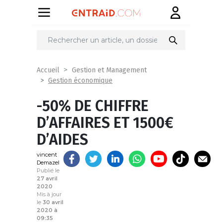
Partager
sur
Accueil
Gestion et Management
Gestion économique
-50% DE CHIFFRE
D’AFFAIRES ET 1500€
D’AIDES
vincent
Demazel
Publié le
27 avril
2020
Mis à jour
le
30 avril
2020 à
09:35