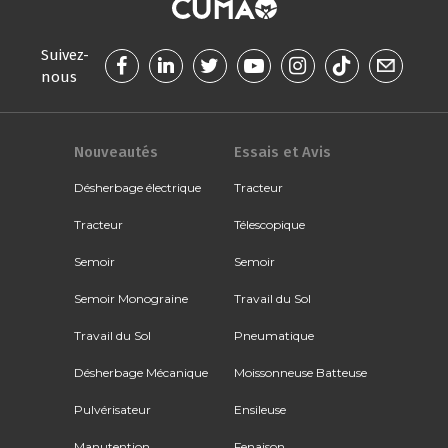
Suivez-
nous
Nouveautés
Essais et Avis
Désherbage électrique
Tracteur
Tracteur
Télescopique
Semoir
Semoir
Semoir Monograine
Travail du Sol
Travail du Sol
Pneumatique
Désherbage Mécanique
Moissonneuse Batteuse
Pulvérisateur
Ensileuse
Manutention
Fenaison