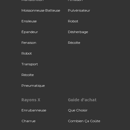
Moissonneuse Batteuse
Pulvérisateur
Ensileuse
Robot
Épandeur
Désherbage
Fenaison
Récolte
Robot
Transport
Récolte
Pneumatique
Rayons X
Guide d'achat
Enrubanneuse
Que Choisir
Charrue
Combien Ça Coûte