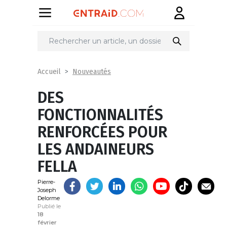
Partager
sur
Nouveautés
Accueil
DES
FONCTIONNALITÉS
RENFORCÉES POUR
LES ANDAINEURS
FELLA
Pierre-
Joseph
Delorme
Publié le
18
février