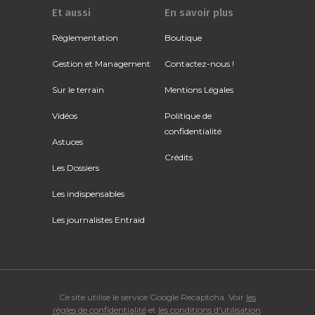
Et aussi
En savoir plus
Réglementation
Boutique
Gestion et Management
Contactez-nous !
Sur le terrain
Mentions Légales
Vidéos
Politique de
confidentialité
Astuces
Crédits
Les Dossiers
Les indispensables
Les journalistes Entraid
Ce site utilise le service Google Recaptcha. Voir
les
règles de confidentialité
et
les conditions d'utilisation
.