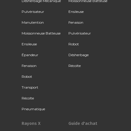
Désherbage Mécanique
Moissonneuse Batteuse
Pulvérisateur
Ensileuse
Manutention
Fenaison
Moissonneuse Batteuse
Pulvérisateur
Ensileuse
Robot
Épandeur
Désherbage
Fenaison
Récolte
Robot
Transport
Récolte
Pneumatique
Rayons X
Guide d'achat