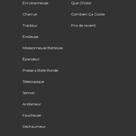
Enrubanneuse
Que Choisir
Charrue
Combien Ça Coûte
Tracteur
Prix de revient
Ensileuse
Moissonneuse Batteuse
Épandeur
Presse à Balle Ronde
Télescopique
Semoir
Andaineur
Faucheuse
Déchaumeur