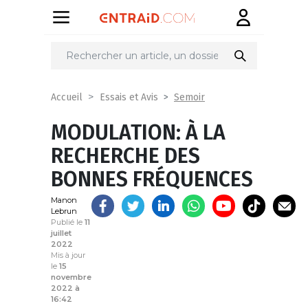
Partager
sur
Semoir
Accueil
Essais et Avis
MODULATION: À LA
RECHERCHE DES
BONNES FRÉQUENCES
Manon
Lebrun
Publié le
11
juillet
2022
Mis à jour
le
15
novembre
2022 à
16:42