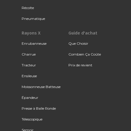
Récolte
Pneumatique
Rayons X
Guide d'achat
Enrubanneuse
Que Choisir
Charrue
Combien Ça Coûte
Tracteur
Prix de revient
Ensileuse
Moissonneuse Batteuse
Épandeur
Presse à Balle Ronde
Télescopique
Semoir