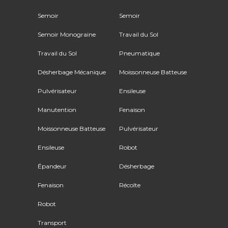
Semoir
Semoir
Semoir Monograine
Travail du Sol
Travail du Sol
Pneumatique
Désherbage Mécanique
Moissonneuse Batteuse
Pulvérisateur
Ensileuse
Manutention
Fenaison
Moissonneuse Batteuse
Pulvérisateur
Ensileuse
Robot
Épandeur
Désherbage
Fenaison
Récolte
Robot
Transport