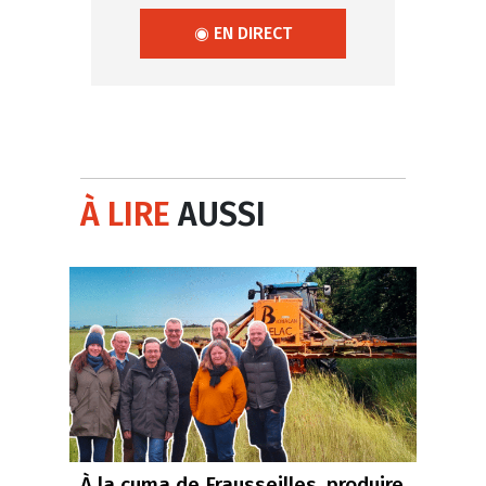
◉ EN DIRECT
À LIRE
AUSSI
À la cuma de Frausseilles, produire