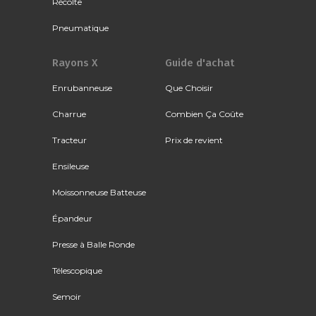
Récolte
Pneumatique
Rayons X
Guide d'achat
Enrubanneuse
Que Choisir
Charrue
Combien Ça Coûte
Tracteur
Prix de revient
Ensileuse
Moissonneuse Batteuse
Épandeur
Presse à Balle Ronde
Télescopique
Semoir