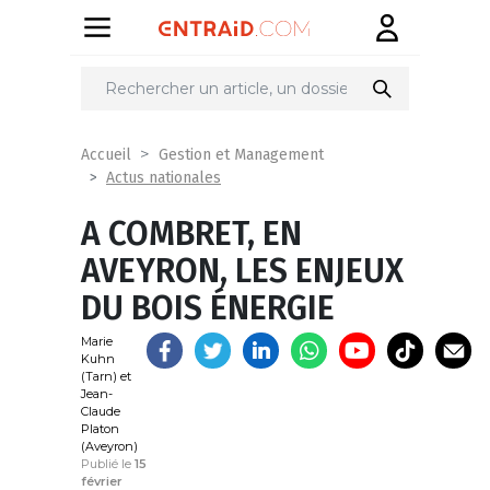
Partager
sur
Accueil
Gestion et Management
Actus nationales
A COMBRET, EN
AVEYRON, LES ENJEUX
DU BOIS ÉNERGIE
Marie
Kuhn
(Tarn) et
Jean-
Claude
Platon
(Aveyron)
Publié le
15
février