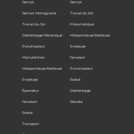
Semoir
Semoir
Semoir Monograine
Travail du Sol
Travail du Sol
Pneumatique
Désherbage Mécanique
Moissonneuse Batteuse
Pulvérisateur
Ensileuse
Manutention
Fenaison
Moissonneuse Batteuse
Pulvérisateur
Ensileuse
Robot
Épandeur
Désherbage
Fenaison
Récolte
Robot
Transport