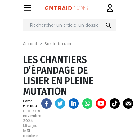
Partager
sur
Sur le terrain
Accueil
LES CHANTIERS
D’ÉPANDAGE DE
LISIER EN PLEINE
MUTATION
Pascal
Bordeau
Publié le
5
novembre
2024
Mis à jour
le
31
octobre