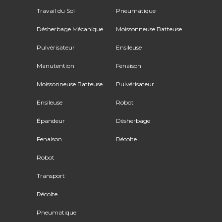
Travail du Sol
Pneumatique
Désherbage Mécanique
Moissonneuse Batteuse
Pulvérisateur
Ensileuse
Manutention
Fenaison
Moissonneuse Batteuse
Pulvérisateur
Ensileuse
Robot
Épandeur
Désherbage
Fenaison
Récolte
Robot
Transport
Récolte
Pneumatique