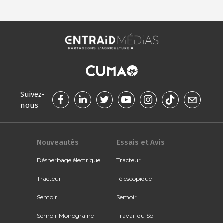
Suivez-
nous
Nouveautés
Essais et Avis
Désherbage électrique
Tracteur
Tracteur
Télescopique
Semoir
Semoir
Semoir Monograine
Travail du Sol