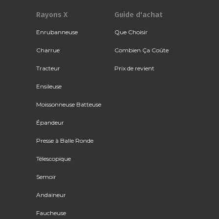
Rayons X
Guide d'achat
Enrubanneuse
Que Choisir
Charrue
Combien Ça Coûte
Tracteur
Prix de revient
Ensileuse
Moissonneuse Batteuse
Épandeur
Presse à Balle Ronde
Télescopique
Semoir
Andaineur
Faucheuse