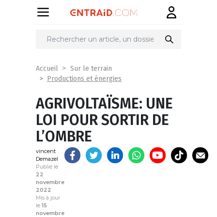
Partager
sur
Accueil
Sur le terrain
Productions et énergies
AGRIVOLTAÏSME: UNE
LOI POUR SORTIR DE
L’OMBRE
vincent
Demazel
Publié le
22
novembre
2022
Mis à jour
le
15
novembre