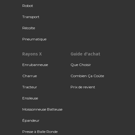
Robot
Transport
Récolte
Pneumatique
Rayons X
Guide d'achat
Enrubanneuse
Que Choisir
Charrue
Combien Ça Coûte
Tracteur
Prix de revient
Ensileuse
Moissonneuse Batteuse
Épandeur
Presse à Balle Ronde