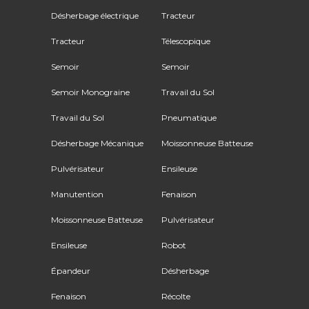
Désherbage électrique
Tracteur
Tracteur
Télescopique
Semoir
Semoir
Semoir Monograine
Travail du Sol
Travail du Sol
Pneumatique
Désherbage Mécanique
Moissonneuse Batteuse
Pulvérisateur
Ensileuse
Manutention
Fenaison
Moissonneuse Batteuse
Pulvérisateur
Ensileuse
Robot
Épandeur
Désherbage
Fenaison
Récolte