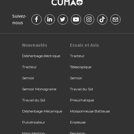
Suivez-
nous
Nouveautés
Essais et Avis
Désherbage électrique
Tracteur
Tracteur
Télescopique
Semoir
Semoir
Semoir Monograine
Travail du Sol
Travail du Sol
Pneumatique
Désherbage Mécanique
Moissonneuse Batteuse
Pulvérisateur
Ensileuse
Manutention
Fenaison