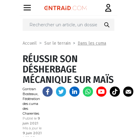
Partager
sur
Dans les cuma
Accueil
Sur le terrain
RÉUSSIR SON
DÉSHERBAGE
MÉCANIQUE SUR MAÏS
Gontran
Bosteaux,
Fédération
des cuma
des
Charentes
Publié le
9
juin 2021
Mis à jour le
9 juin 2021