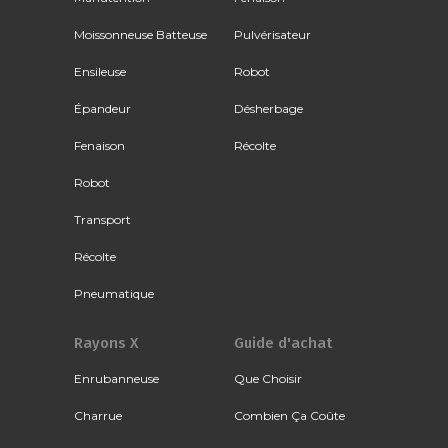
Moissonneuse Batteuse
Pulvérisateur
Ensileuse
Robot
Épandeur
Désherbage
Fenaison
Récolte
Robot
Transport
Récolte
Pneumatique
Rayons X
Guide d'achat
Enrubanneuse
Que Choisir
Charrue
Combien Ça Coûte