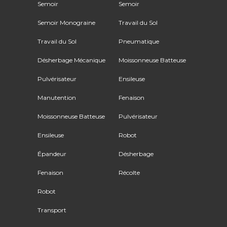
Semoir
Semoir
Semoir Monograine
Travail du Sol
Travail du Sol
Pneumatique
Désherbage Mécanique
Moissonneuse Batteuse
Pulvérisateur
Ensileuse
Manutention
Fenaison
Moissonneuse Batteuse
Pulvérisateur
Ensileuse
Robot
Épandeur
Désherbage
Fenaison
Récolte
Robot
Transport