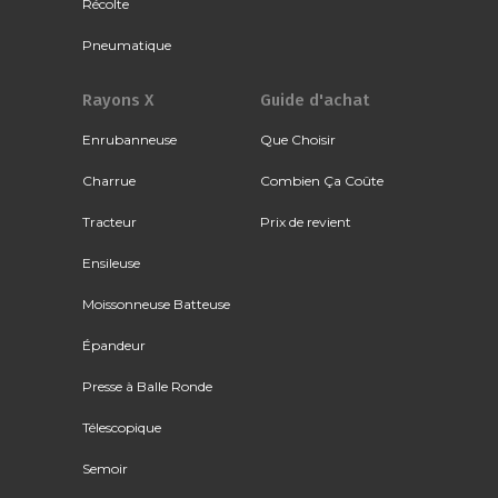
Récolte
Pneumatique
Rayons X
Guide d'achat
Enrubanneuse
Que Choisir
Charrue
Combien Ça Coûte
Tracteur
Prix de revient
Ensileuse
Moissonneuse Batteuse
Épandeur
Presse à Balle Ronde
Télescopique
Semoir