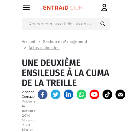
Partager
sur
Accueil
Gestion et Management
Actus nationales
UNE DEUXIÈME
ENSILEUSE À LA CUMA
DE LA TREILLE
vincent
Demazel
Publié le
14
octobre
2014
Mis à jour
le
29
février