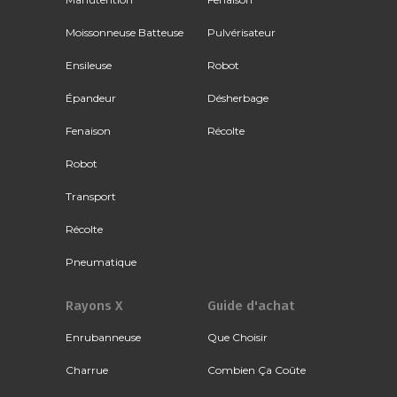
Moissonneuse Batteuse
Pulvérisateur
Ensileuse
Robot
Épandeur
Désherbage
Fenaison
Récolte
Robot
Transport
Récolte
Pneumatique
Rayons X
Guide d'achat
Enrubanneuse
Que Choisir
Charrue
Combien Ça Coûte