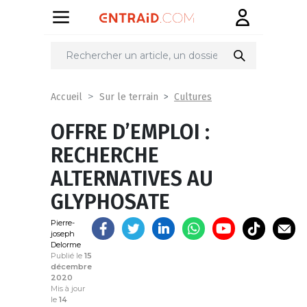
Partager
sur
Cultures
Accueil
Sur le terrain
OFFRE D’EMPLOI :
RECHERCHE
ALTERNATIVES AU
GLYPHOSATE
Pierre-
joseph
Delorme
Publié le
15
décembre
2020
Mis à jour
le
14