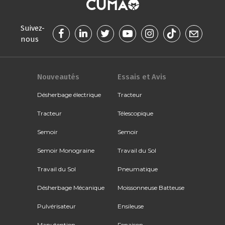
Suivez-
nous
Nouveautés
Essais et Avis
Désherbage électrique
Tracteur
Tracteur
Télescopique
Semoir
Semoir
Semoir Monograine
Travail du Sol
Travail du Sol
Pneumatique
Désherbage Mécanique
Moissonneuse Batteuse
Pulvérisateur
Ensileuse
Manutention
Fenaison