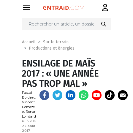
Partager
sur
Accueil
Sur le terrain
Productions et énergies
ENSILAGE DE MAÏS
2017 : « UNE ANNÉE
PAS TROP MAL »
Pascal
Bordeau,
VIncent
Demazel
et Ronan
Lombard
Publié le
22 août
2017