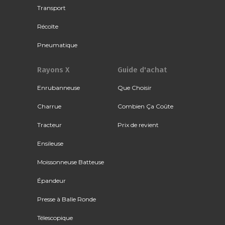
Transport
Récolte
Pneumatique
Rayons X
Guide d'achat
Enrubanneuse
Que Choisir
Charrue
Combien Ça Coûte
Tracteur
Prix de revient
Ensileuse
Moissonneuse Batteuse
Épandeur
Presse à Balle Ronde
Télescopique