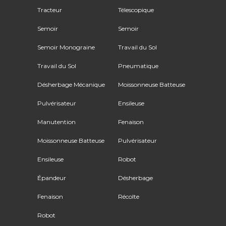
Tracteur
Télescopique
Semoir
Semoir
Semoir Monograine
Travail du Sol
Travail du Sol
Pneumatique
Désherbage Mécanique
Moissonneuse Batteuse
Pulvérisateur
Ensileuse
Manutention
Fenaison
Moissonneuse Batteuse
Pulvérisateur
Ensileuse
Robot
Épandeur
Désherbage
Fenaison
Récolte
Robot