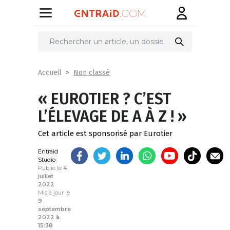
Partager
sur
Non classé
Accueil
« EUROTIER ? C’EST
L’ÉLEVAGE DE A À Z ! »
Cet article est sponsorisé par Eurotier
Entraid
Studio
Publié le
4
juillet
2022
Mis à jour le
9
septembre
2022 à
15:38