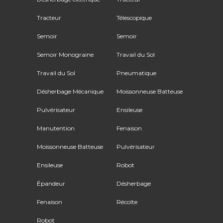
Tracteur
Télescopique
Semoir
Semoir
Semoir Monograine
Travail du Sol
Travail du Sol
Pneumatique
Désherbage Mécanique
Moissonneuse Batteuse
Pulvérisateur
Ensileuse
Manutention
Fenaison
Moissonneuse Batteuse
Pulvérisateur
Ensileuse
Robot
Épandeur
Désherbage
Fenaison
Récolte
Robot