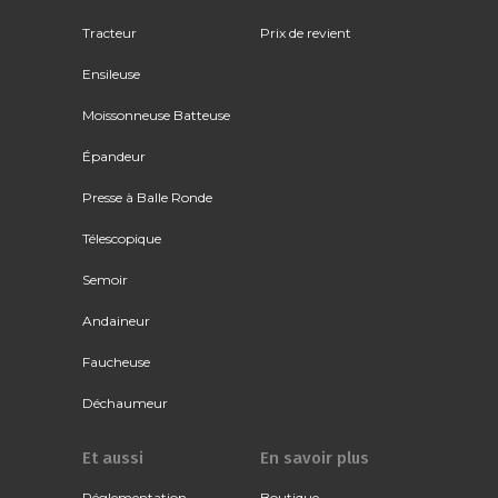
Tracteur
Prix de revient
Ensileuse
Moissonneuse Batteuse
Épandeur
Presse à Balle Ronde
Télescopique
Semoir
Andaineur
Faucheuse
Déchaumeur
Et aussi
En savoir plus
Réglementation
Boutique