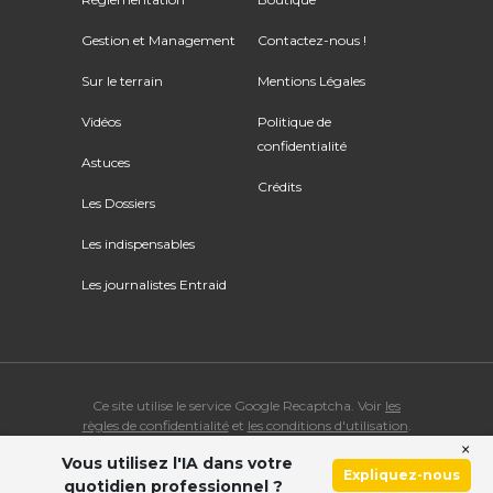
Gestion et Management
Contactez-nous !
Sur le terrain
Mentions Légales
Vidéos
Politique de
confidentialité
Astuces
Crédits
Les Dossiers
Les indispensables
Les journalistes Entraid
Ce site utilise le service Google Recaptcha. Voir
les
règles de confidentialité
et
les conditions d'utilisation
.
×
Vous utilisez l'IA dans votre
© Copyright 2026 ENTRAID. Tous droits réservés.
Expliquez-nous
quotidien professionnel ?