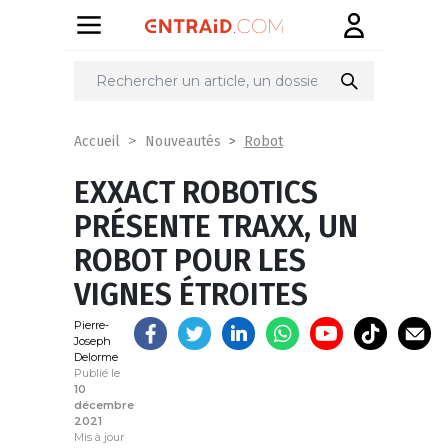
Partager
sur
Robot
Accueil
Nouveautés
EXXACT ROBOTICS
PRÉSENTE TRAXX, UN
ROBOT POUR LES
VIGNES ÉTROITES
Pierre-
Joseph
Delorme
Publié le
10
décembre
2021
Mis à jour