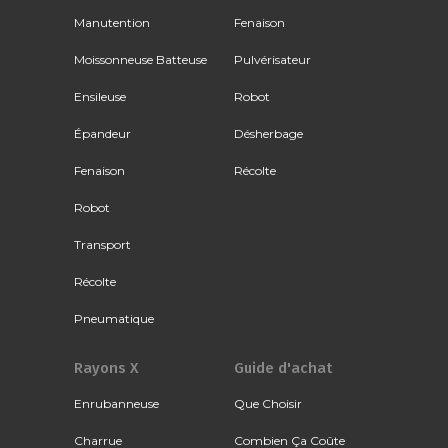
Manutention
Fenaison
Moissonneuse Batteuse
Pulvérisateur
Ensileuse
Robot
Épandeur
Désherbage
Fenaison
Récolte
Robot
Transport
Récolte
Pneumatique
Rayons X
Guide d'achat
Enrubanneuse
Que Choisir
Charrue
Combien Ça Coûte