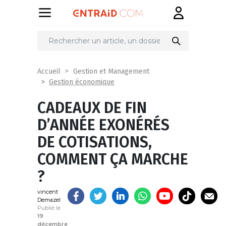
Partager
sur
Accueil
Gestion et Management
Gestion économique
CADEAUX DE FIN
D’ANNÉE EXONÉRÉS
DE COTISATIONS,
COMMENT ÇA MARCHE
?
vincent
Demazel
Publié le
19
décembre