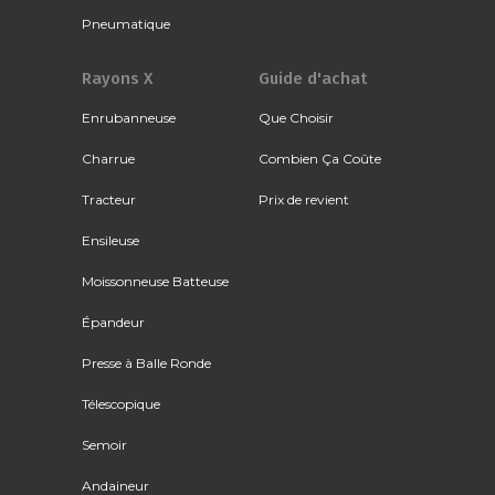
Pneumatique
Rayons X
Guide d'achat
Enrubanneuse
Que Choisir
Charrue
Combien Ça Coûte
Tracteur
Prix de revient
Ensileuse
Moissonneuse Batteuse
Épandeur
Presse à Balle Ronde
Télescopique
Semoir
Andaineur