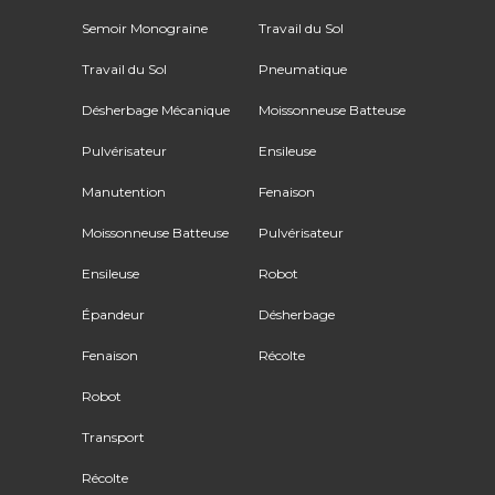
Semoir Monograine
Travail du Sol
Travail du Sol
Pneumatique
Désherbage Mécanique
Moissonneuse Batteuse
Pulvérisateur
Ensileuse
Manutention
Fenaison
Moissonneuse Batteuse
Pulvérisateur
Ensileuse
Robot
Épandeur
Désherbage
Fenaison
Récolte
Robot
Transport
Récolte