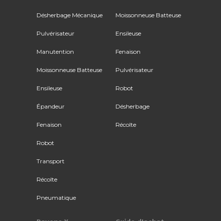
Désherbage Mécanique
Moissonneuse Batteuse
Pulvérisateur
Ensileuse
Manutention
Fenaison
Moissonneuse Batteuse
Pulvérisateur
Ensileuse
Robot
Épandeur
Désherbage
Fenaison
Récolte
Robot
Transport
Récolte
Pneumatique