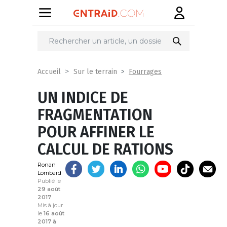
Partager
sur
Fourrages
Accueil
Sur le terrain
UN INDICE DE
FRAGMENTATION
POUR AFFINER LE
CALCUL DE RATIONS
Ronan
Lombard
Publié le
29 août
2017
Mis à jour
le
16 août
2017 à