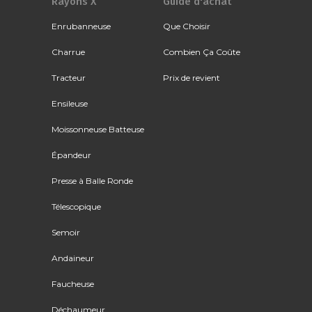
Rayons X
Guide d'achat
Enrubanneuse
Que Choisir
Charrue
Combien Ça Coûte
Tracteur
Prix de revient
Ensileuse
Moissonneuse Batteuse
Épandeur
Presse à Balle Ronde
Télescopique
Semoir
Andaineur
Faucheuse
Déchaumeur