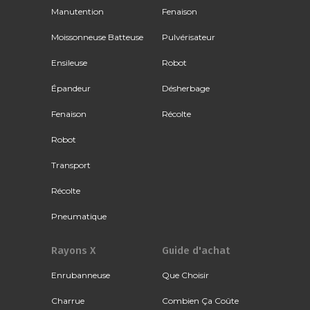
Manutention
Fenaison
Moissonneuse Batteuse
Pulvérisateur
Ensileuse
Robot
Épandeur
Désherbage
Fenaison
Récolte
Robot
Transport
Récolte
Pneumatique
Rayons X
Guide d'achat
Enrubanneuse
Que Choisir
Charrue
Combien Ça Coûte