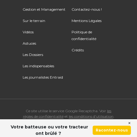
Gestion et Management
Contactez-nous !
Sur le terrain
Mentions Légales
Vidéos
Politique de
confidentialité
Astuces
Crédits
Les Dossiers
Les indispensables
Les journalistes Entraid
Ce site utilise le service Google Recaptcha. Voir
les
règles de confidentialité
et
les conditions d'utilisation
.
×
Votre batteuse ou votre tracteur
© Copyright 2026 ENTRAID. Tous droits réservés.
Racontez-nous
ont brûlé ?