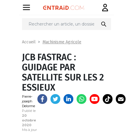
Partager
sur
Machinisme Agricole
Accueil
JCB FASTRAC :
GUIDAGE PAR
SATELLITE SUR LES 2
ESSIEUX
Pierre-
joseph
Delorme
Publié le
20
octobre
2020
Mis à jour