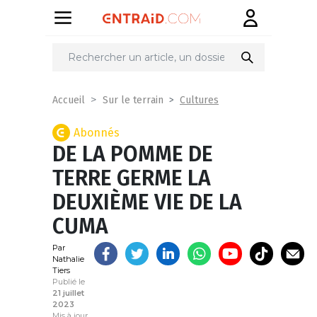
Partager
sur
Cultures
Accueil
Sur le terrain
Abonnés
DE LA POMME DE
TERRE GERME LA
DEUXIÈME VIE DE LA
CUMA
Par
Nathalie
Tiers
Publié le
21 juillet
2023
Mis à jour