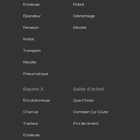
Ensileuse
Robot
Épandeur
Désherbage
Fenaison
Récolte
Robot
Transport
Récolte
Pneumatique
Rayons X
Guide d'achat
Enrubanneuse
Que Choisir
Charrue
Combien Ça Coûte
Tracteur
Prix de revient
Ensileuse