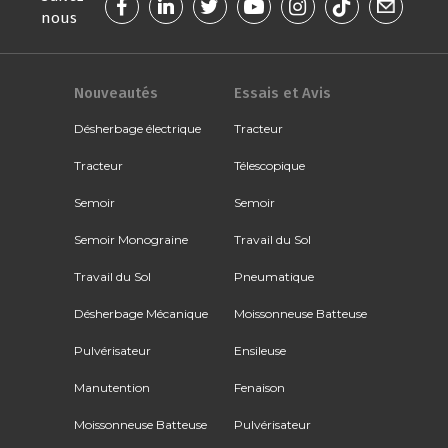
nous
Nouveautés
Essais et Avis
Désherbage électrique
Tracteur
Tracteur
Télescopique
Semoir
Semoir
Semoir Monograine
Travail du Sol
Travail du Sol
Pneumatique
Désherbage Mécanique
Moissonneuse Batteuse
Pulvérisateur
Ensileuse
Manutention
Fenaison
Moissonneuse Batteuse
Pulvérisateur