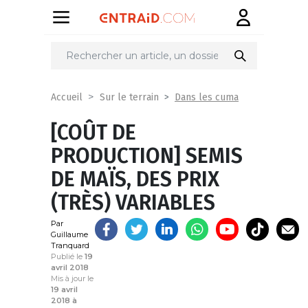
Partager
sur
Dans les cuma
Accueil
Sur le terrain
[COÛT DE
PRODUCTION] SEMIS
DE MAÏS, DES PRIX
(TRÈS) VARIABLES
Par
Guillaume
Tranquard
Publié le
19
avril 2018
Mis à jour le
19 avril
2018 à