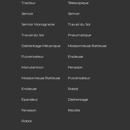
Tracteur
Télescopique
Semoir
Semoir
Semoir Monograine
Travail du Sol
Travail du Sol
Pneumatique
Désherbage Mécanique
Moissonneuse Batteuse
Pulvérisateur
Ensileuse
Manutention
Fenaison
Moissonneuse Batteuse
Pulvérisateur
Ensileuse
Robot
Épandeur
Désherbage
Fenaison
Récolte
Robot