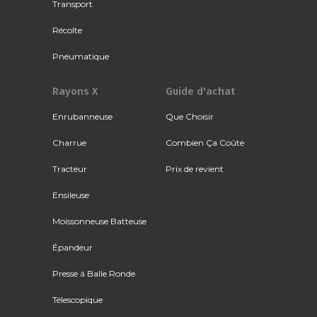
Transport
Récolte
Pneumatique
Rayons X
Guide d'achat
Enrubanneuse
Que Choisir
Charrue
Combien Ça Coûte
Tracteur
Prix de revient
Ensileuse
Moissonneuse Batteuse
Épandeur
Presse à Balle Ronde
Télescopique