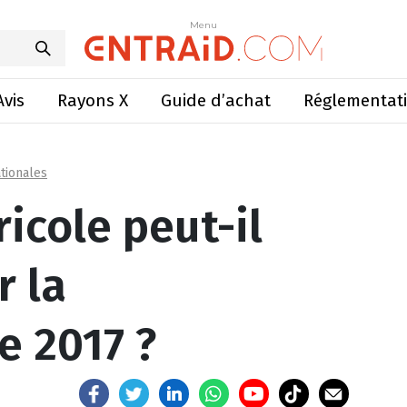
l faire basculer la présidentielle 2017 ?
Menu
Menu
Avis
Rayons X
Guide d’achat
Réglementat
tionales
icole peut-il
r la
e 2017 ?