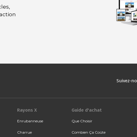
les,
daction
Suivez-n
Rayons X
Guide d'achat
Enrubanneuse
Que Choisir
Charrue
Combien Ça Coûte