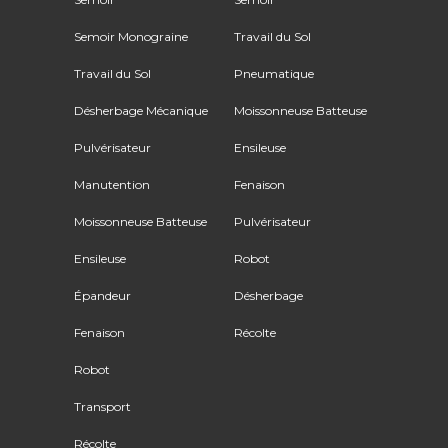
Semoir Monograine
Travail du Sol
Travail du Sol
Pneumatique
Désherbage Mécanique
Moissonneuse Batteuse
Pulvérisateur
Ensileuse
Manutention
Fenaison
Moissonneuse Batteuse
Pulvérisateur
Ensileuse
Robot
Épandeur
Désherbage
Fenaison
Récolte
Robot
Transport
Récolte