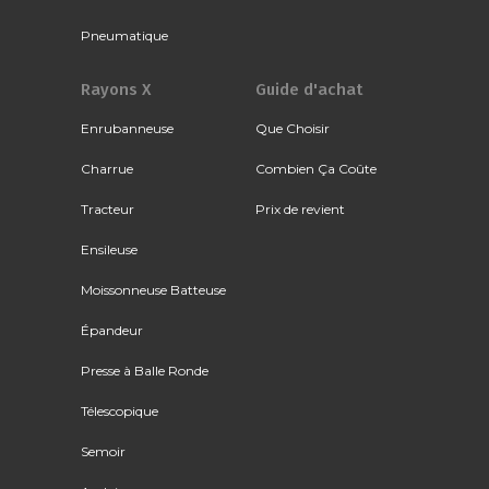
Pneumatique
Rayons X
Guide d'achat
Enrubanneuse
Que Choisir
Charrue
Combien Ça Coûte
Tracteur
Prix de revient
Ensileuse
Moissonneuse Batteuse
Épandeur
Presse à Balle Ronde
Télescopique
Semoir