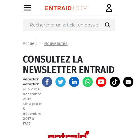
Partager
sur
Nouveautés
Accueil
CONSULTEZ LA
NEWSLETTER ENTRAID
Redaction
Redaction
Publié le
6
décembre
2017
Mis à jour le
5
décembre
2017 à
17:17