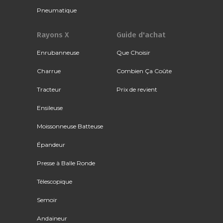
Pneumatique
Rayons X
Guide d'achat
Enrubanneuse
Que Choisir
Charrue
Combien Ça Coûte
Tracteur
Prix de revient
Ensileuse
Moissonneuse Batteuse
Épandeur
Presse à Balle Ronde
Télescopique
Semoir
Andaineur