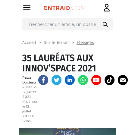
Partager
sur
Elevages
Accueil
Sur le terrain
35 LAURÉATS AUX
INNOV’SPACE 2021
Pascal
Bordeau
Publié le
12 juillet
2021
Mis à jour
le
12
juillet
2021 à
12:49