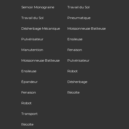
Semoir Monograine
Travail du Sol
Travail du Sol
Pneumatique
Désherbage Mécanique
Moissonneuse Batteuse
Pulvérisateur
Ensileuse
Manutention
Fenaison
Moissonneuse Batteuse
Pulvérisateur
Ensileuse
Robot
Épandeur
Désherbage
Fenaison
Récolte
Robot
Transport
Récolte