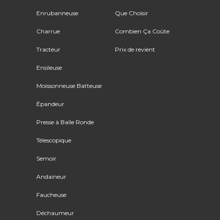
Enrubanneuse
Que Choisir
Charrue
Combien Ça Coûte
Tracteur
Prix de revient
Ensileuse
Moissonneuse Batteuse
Épandeur
Presse à Balle Ronde
Télescopique
Semoir
Andaineur
Faucheuse
Déchaumeur