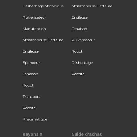
Désherbage Mécanique
Moissonneuse Batteuse
Pulvérisateur
Ensileuse
Manutention
Fenaison
Moissonneuse Batteuse
Pulvérisateur
Ensileuse
Robot
Épandeur
Désherbage
Fenaison
Récolte
Robot
Transport
Récolte
Pneumatique
Rayons X
Guide d'achat