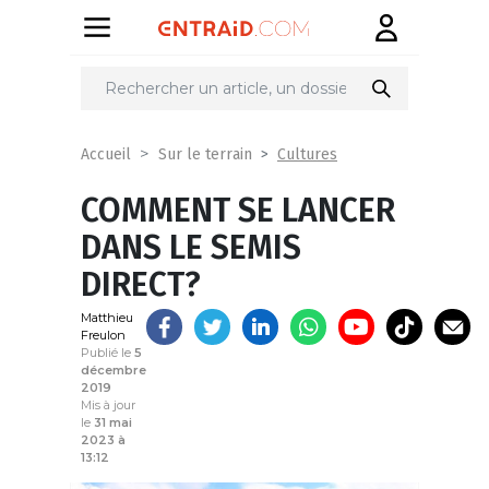
Partager
sur
Cultures
Accueil
Sur le terrain
COMMENT SE LANCER
DANS LE SEMIS
DIRECT?
Matthieu
Freulon
Publié le
5
décembre
2019
Mis à jour
le
31 mai
2023 à
13:12