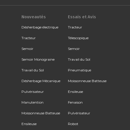
Nouveautés
Essais et Avis
Désherbage électrique
Tracteur
Tracteur
Télescopique
Semoir
Semoir
Semoir Monograine
Travail du Sol
Travail du Sol
Pneumatique
Désherbage Mécanique
Moissonneuse Batteuse
Pulvérisateur
Ensileuse
Manutention
Fenaison
Moissonneuse Batteuse
Pulvérisateur
Ensileuse
Robot