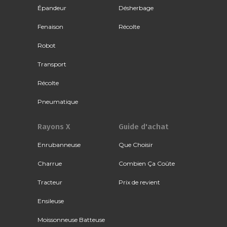
Épandeur
Désherbage
Fenaison
Récolte
Robot
Transport
Récolte
Pneumatique
Rayons X
Guide d'achat
Enrubanneuse
Que Choisir
Charrue
Combien Ça Coûte
Tracteur
Prix de revient
Ensileuse
Moissonneuse Batteuse