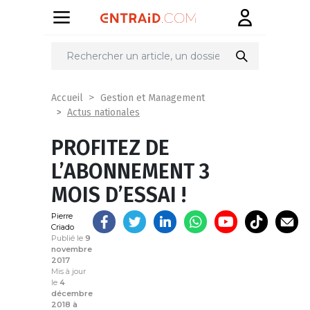
Partager
sur
Accueil
Gestion et Management
Actus nationales
PROFITEZ DE
L’ABONNEMENT 3
MOIS D’ESSAI !
Pierre
Criado
Publié le
9
novembre
2017
Mis à jour
le
4
décembre
2018 à