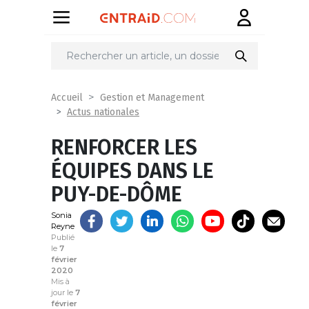
Partager
sur
Accueil
Gestion et Management
Actus nationales
RENFORCER LES
ÉQUIPES DANS LE
PUY-DE-DÔME
Sonia
Reyne
Publié
le
7
février
2020
Mis à
jour le
7
février