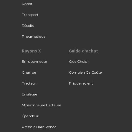
Robot
Transport
Récolte
Pneumatique
Rayons X
Guide d'achat
Enrubanneuse
Que Choisir
Charrue
Combien Ça Coûte
Tracteur
Prix de revient
Ensileuse
Moissonneuse Batteuse
Épandeur
Presse à Balle Ronde