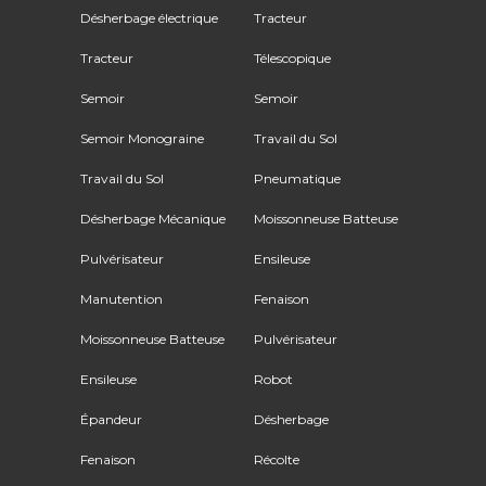
Désherbage électrique
Tracteur
Tracteur
Télescopique
Semoir
Semoir
Semoir Monograine
Travail du Sol
Travail du Sol
Pneumatique
Désherbage Mécanique
Moissonneuse Batteuse
Pulvérisateur
Ensileuse
Manutention
Fenaison
Moissonneuse Batteuse
Pulvérisateur
Ensileuse
Robot
Épandeur
Désherbage
Fenaison
Récolte