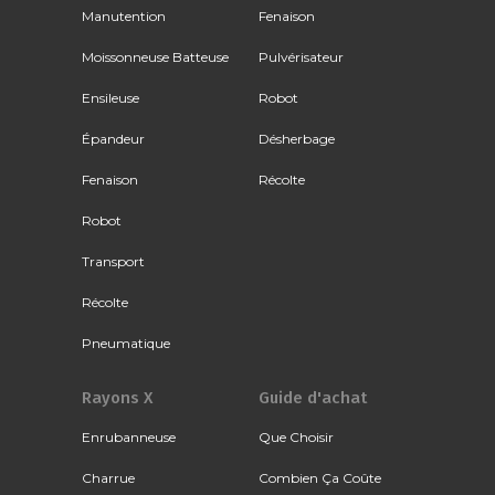
Manutention
Fenaison
Moissonneuse Batteuse
Pulvérisateur
Ensileuse
Robot
Épandeur
Désherbage
Fenaison
Récolte
Robot
Transport
Récolte
Pneumatique
Rayons X
Guide d'achat
Enrubanneuse
Que Choisir
Charrue
Combien Ça Coûte