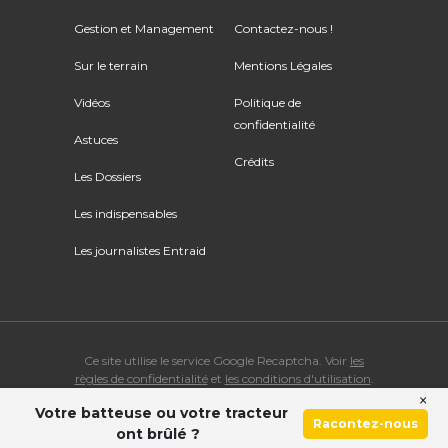
Gestion et Management
Contactez-nous !
Sur le terrain
Mentions Légales
Vidéos
Politique de
confidentialité
Astuces
Crédits
Les Dossiers
Les indispensables
Les journalistes Entraid
Ce site utilise le service Google Recaptcha. Voir
les
règles de confidentialité
et
les conditions d'utilisation
.
×
Votre batteuse ou votre tracteur
© Copyright 2026 ENTRAID. Tous droits réservés.
Racontez-nous
ont brûlé ?