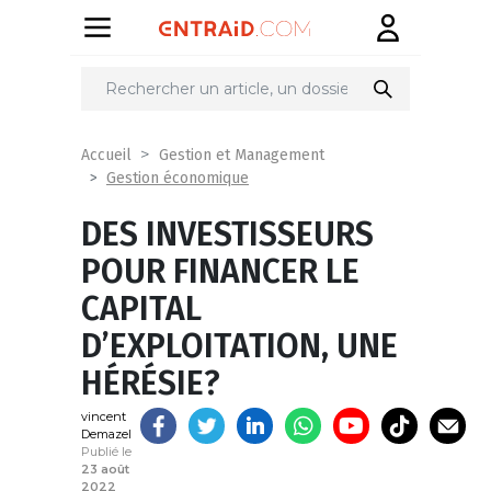
Partager
sur
Accueil
Gestion et Management
Gestion économique
DES INVESTISSEURS
POUR FINANCER LE
CAPITAL
D’EXPLOITATION, UNE
HÉRÉSIE?
vincent
Demazel
Publié le
23 août
2022