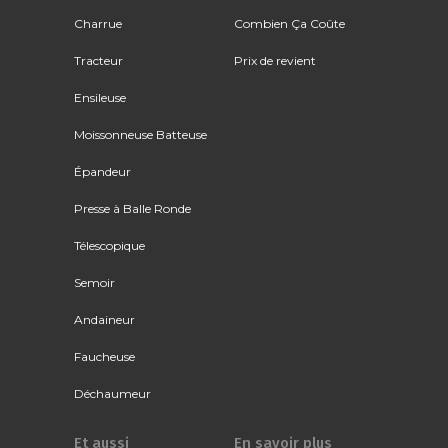
Charrue
Combien Ça Coûte
Tracteur
Prix de revient
Ensileuse
Moissonneuse Batteuse
Épandeur
Presse à Balle Ronde
Télescopique
Semoir
Andaineur
Faucheuse
Déchaumeur
Et aussi
En savoir plus