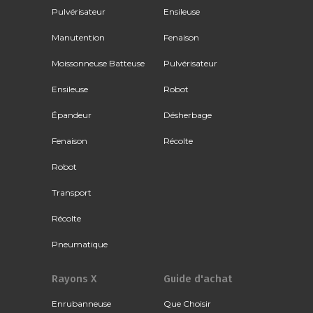
Pulvérisateur
Ensileuse
Manutention
Fenaison
Moissonneuse Batteuse
Pulvérisateur
Ensileuse
Robot
Épandeur
Désherbage
Fenaison
Récolte
Robot
Transport
Récolte
Pneumatique
Rayons X
Guide d'achat
Enrubanneuse
Que Choisir