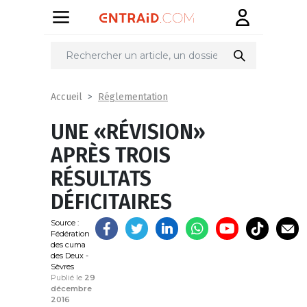
Partager
sur
Réglementation
Accueil
UNE «RÉVISION»
APRÈS TROIS
RÉSULTATS
DÉFICITAIRES
Source :
Fédération
des cuma
des Deux -
Sèvres
Publié le
29
décembre
2016