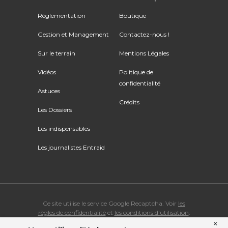
Réglementation
Boutique
Gestion et Management
Contactez-nous !
Sur le terrain
Mentions Légales
Vidéos
Politique de
confidentialité
Astuces
Crédits
Les Dossiers
Les indispensables
Les journalistes Entraid
Ce site utilise le service Google Recaptcha. Voir
les
règles de confidentialité
et
les conditions d'utilisation
.
×