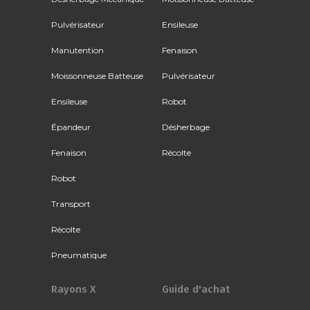
Pulvérisateur
Ensileuse
Manutention
Fenaison
Moissonneuse Batteuse
Pulvérisateur
Ensileuse
Robot
Épandeur
Désherbage
Fenaison
Récolte
Robot
Transport
Récolte
Pneumatique
Rayons X
Guide d'achat