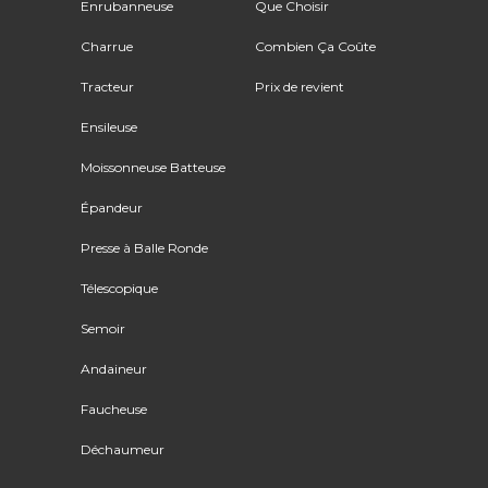
Enrubanneuse
Que Choisir
Charrue
Combien Ça Coûte
Tracteur
Prix de revient
Ensileuse
Moissonneuse Batteuse
Épandeur
Presse à Balle Ronde
Télescopique
Semoir
Andaineur
Faucheuse
Déchaumeur