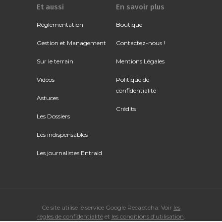
Et aussi
En savoir plus
Réglementation
Boutique
Gestion et Management
Contactez-nous !
Sur le terrain
Mentions Légales
Vidéos
Politique de
confidentialité
Astuces
Crédits
Les Dossiers
Les indispensables
Les journalistes Entraid
Ce site utilise le service Google Recaptcha. Voir
les
règles de confidentialité
et
les conditions d'utilisation
.