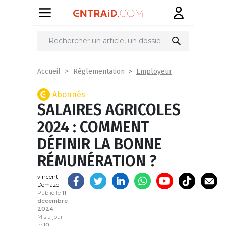
Partager
sur
Employeur
Accueil
Réglementation
Abonnés
SALAIRES AGRICOLES
2024 : COMMENT
DÉFINIR LA BONNE
RÉMUNÉRATION ?
vincent
Demazel
Publié le
11
décembre
2024
Mis à jour
le
10