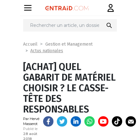
Partager
sur
Accueil
Gestion et Management
Actus nationales
[ACHAT] QUEL
GABARIT DE MATÉRIEL
CHOISIR ? LE CASSE-
TÊTE DES
RESPONSABLES
Par Hervé
Masserot
Publié le
28 août
2018