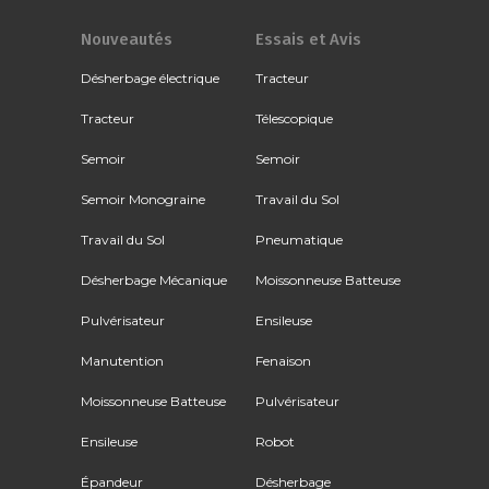
Nouveautés
Essais et Avis
Désherbage électrique
Tracteur
Tracteur
Télescopique
Semoir
Semoir
Semoir Monograine
Travail du Sol
Travail du Sol
Pneumatique
Désherbage Mécanique
Moissonneuse Batteuse
Pulvérisateur
Ensileuse
Manutention
Fenaison
Moissonneuse Batteuse
Pulvérisateur
Ensileuse
Robot
Épandeur
Désherbage