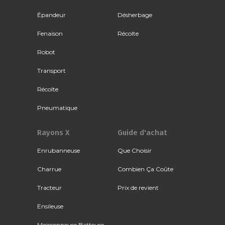
Épandeur
Désherbage
Fenaison
Récolte
Robot
Transport
Récolte
Pneumatique
Rayons X
Guide d'achat
Enrubanneuse
Que Choisir
Charrue
Combien Ça Coûte
Tracteur
Prix de revient
Ensileuse
Moissonneuse Batteuse