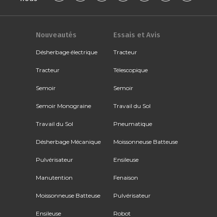
Nouveautés
Essais et Avis
Désherbage électrique
Tracteur
Tracteur
Télescopique
Semoir
Semoir
Semoir Monograine
Travail du Sol
Travail du Sol
Pneumatique
Désherbage Mécanique
Moissonneuse Batteuse
Pulvérisateur
Ensileuse
Manutention
Fenaison
Moissonneuse Batteuse
Pulvérisateur
Ensileuse
Robot