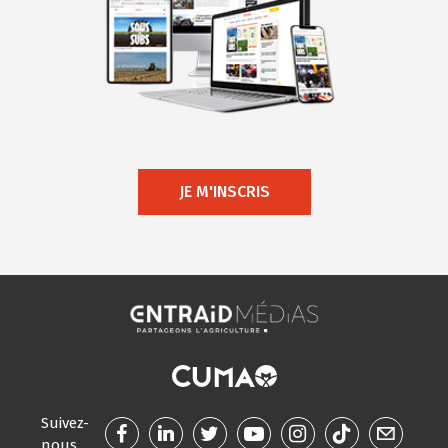
JE M'INSCRIS
Suivez-
nous