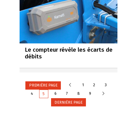
Le compteur révèle les écarts de
débits
Précédente
1
2
3
PREMIÈRE PAGE
Suivante
4
6
7
8
9
5
DERNIÈRE PAGE