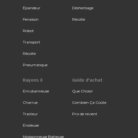
Épandeur
Désherbage
Fenaison
Récolte
Robot
Transport
Récolte
Pneumatique
Rayons X
Guide d'achat
Enrubanneuse
Que Choisir
Charrue
Combien Ça Coûte
Tracteur
Prix de revient
Ensileuse
Moissonneuse Batteuse