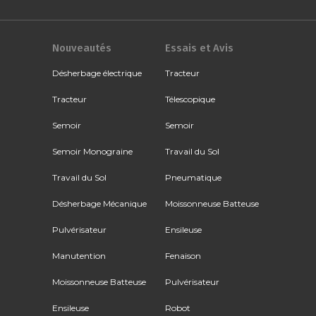
Nouveautés
Essais et Avis
Désherbage électrique
Tracteur
Tracteur
Télescopique
Semoir
Semoir
Semoir Monograine
Travail du Sol
Travail du Sol
Pneumatique
Désherbage Mécanique
Moissonneuse Batteuse
Pulvérisateur
Ensileuse
Manutention
Fenaison
Moissonneuse Batteuse
Pulvérisateur
Ensileuse
Robot