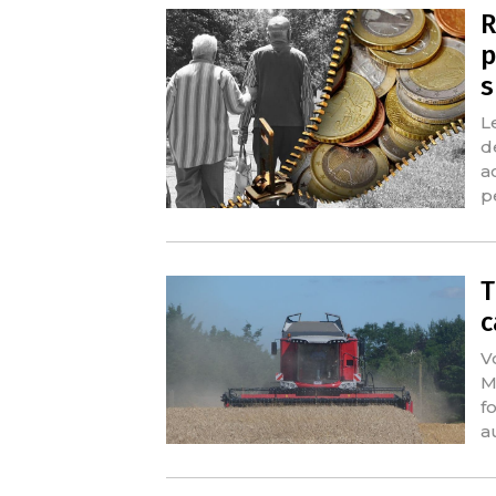
R
p
s
L
d
a
p
T
c
V
M
f
a