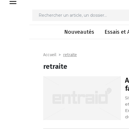
Nouveautés
Essais et 
retraite
Accueil
retraite
A
f
S
e
E
d