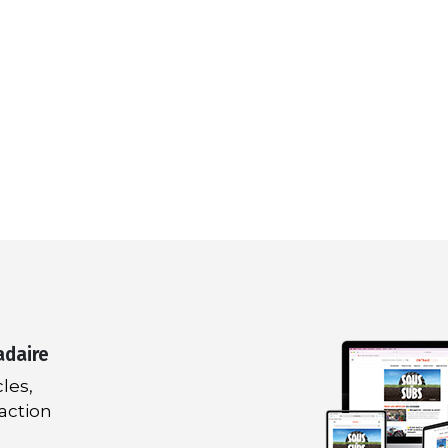
adaire
les,
daction