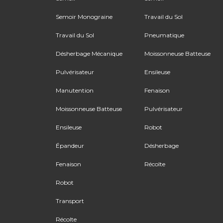
Semoir Monograine
Travail du Sol
Travail du Sol
Pneumatique
Désherbage Mécanique
Moissonneuse Batteuse
Pulvérisateur
Ensileuse
Manutention
Fenaison
Moissonneuse Batteuse
Pulvérisateur
Ensileuse
Robot
Épandeur
Désherbage
Fenaison
Récolte
Robot
Transport
Récolte