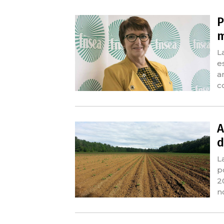
P
m
L
e
a
c
A
d
L
p
2
n