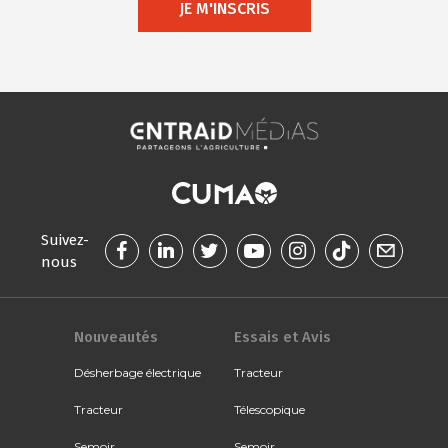
JE M'INSCRIS
Suivez-
nous
Nouveautés
Essais et Avis
Désherbage électrique
Tracteur
Tracteur
Télescopique
Semoir
Semoir