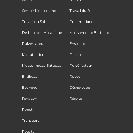
Semoir Monograine
Travail du Sol
Travail du Sol
Pneumatique
Désherbage Mécanique
Moissonneuse Batteuse
Pulvérisateur
Ensileuse
Manutention
Fenaison
Moissonneuse Batteuse
Pulvérisateur
Ensileuse
Robot
Épandeur
Désherbage
Fenaison
Récolte
Robot
Transport
Récolte