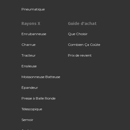
Pneumatique
Rayons X
Guide d'achat
Enrubanneuse
Que Choisir
Charrue
Combien Ça Coûte
Tracteur
Prix de revient
Ensileuse
Moissonneuse Batteuse
Épandeur
Presse à Balle Ronde
Télescopique
Semoir