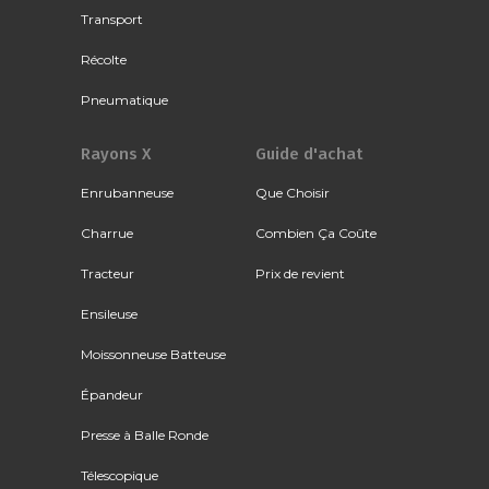
Transport
Récolte
Pneumatique
Rayons X
Guide d'achat
Enrubanneuse
Que Choisir
Charrue
Combien Ça Coûte
Tracteur
Prix de revient
Ensileuse
Moissonneuse Batteuse
Épandeur
Presse à Balle Ronde
Télescopique