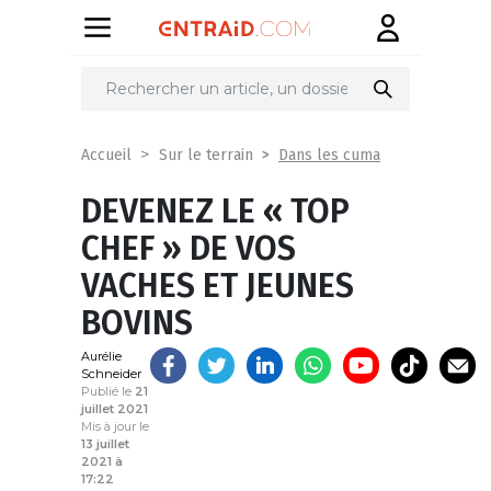
Partager
sur
Dans les cuma
Accueil
Sur le terrain
DEVENEZ LE « TOP
CHEF » DE VOS
VACHES ET JEUNES
BOVINS
Aurélie
Schneider
Publié le
21
juillet 2021
Mis à jour le
13 juillet
2021 à
17:22