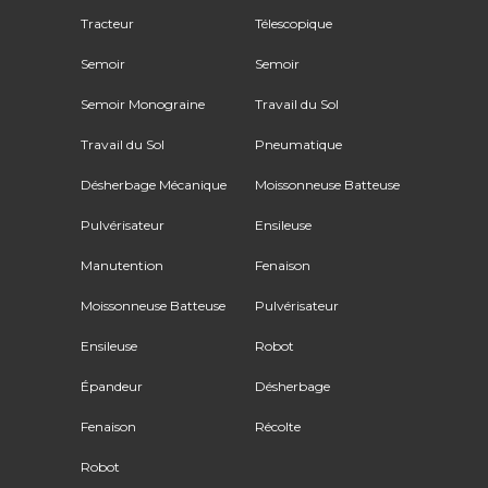
Tracteur
Télescopique
Semoir
Semoir
Semoir Monograine
Travail du Sol
Travail du Sol
Pneumatique
Désherbage Mécanique
Moissonneuse Batteuse
Pulvérisateur
Ensileuse
Manutention
Fenaison
Moissonneuse Batteuse
Pulvérisateur
Ensileuse
Robot
Épandeur
Désherbage
Fenaison
Récolte
Robot