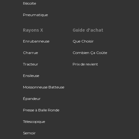
Récolte
Pneumatique
Rayons X
Guide d'achat
Enrubanneuse
Que Choisir
Charrue
Combien Ça Coûte
Tracteur
Prix de revient
Ensileuse
Moissonneuse Batteuse
Épandeur
Presse à Balle Ronde
Télescopique
Semoir