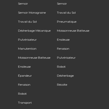
Semoir
Semoir
Semoir Monograine
Travail du Sol
Travail du Sol
Pneumatique
Désherbage Mécanique
Moissonneuse Batteuse
Pulvérisateur
Ensileuse
Manutention
Fenaison
Moissonneuse Batteuse
Pulvérisateur
Ensileuse
Robot
Épandeur
Désherbage
Fenaison
Récolte
Robot
Transport