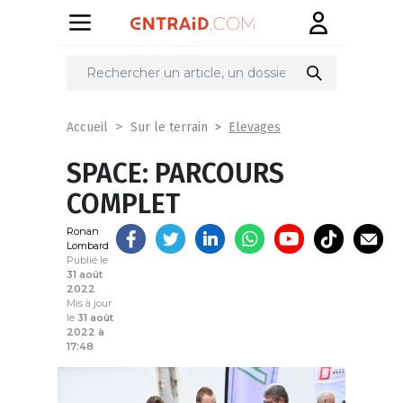
Partager
sur
Elevages
Accueil
Sur le terrain
SPACE: PARCOURS
COMPLET
Ronan
Lombard
Publié le
31 août
2022
Mis à jour
le
31 août
2022 à
17:48