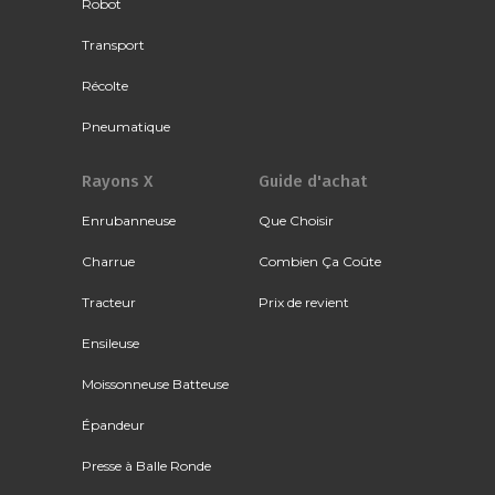
Robot
Transport
Récolte
Pneumatique
Rayons X
Guide d'achat
Enrubanneuse
Que Choisir
Charrue
Combien Ça Coûte
Tracteur
Prix de revient
Ensileuse
Moissonneuse Batteuse
Épandeur
Presse à Balle Ronde