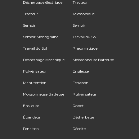
Désherbage électrique
Tracteur
Tracteur
Télescopique
Semoir
Semoir
Semoir Monograine
Travail du Sol
Travail du Sol
Pneumatique
Désherbage Mécanique
Moissonneuse Batteuse
Pulvérisateur
Ensileuse
Manutention
Fenaison
Moissonneuse Batteuse
Pulvérisateur
Ensileuse
Robot
Épandeur
Désherbage
Fenaison
Récolte