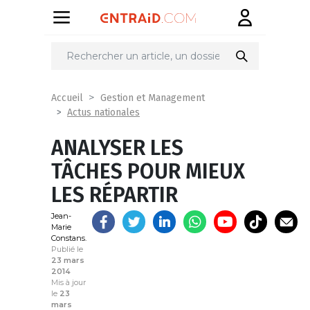
Partager
sur
Accueil
Gestion et Management
Actus nationales
ANALYSER LES
TÂCHES POUR MIEUX
LES RÉPARTIR
Jean-
Marie
Constans.
Publié le
23 mars
2014
Mis à jour
le
23
mars