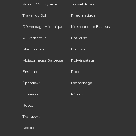
Semoir Monograine
Travail du Sol
Travail du Sol
Pneumatique
Désherbage Mécanique
Moissonneuse Batteuse
Pulvérisateur
Ensileuse
Manutention
Fenaison
Moissonneuse Batteuse
Pulvérisateur
Ensileuse
Robot
Épandeur
Désherbage
Fenaison
Récolte
Robot
Transport
Récolte