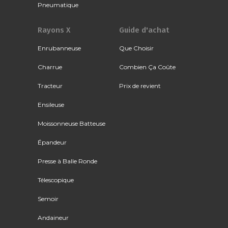
Pneumatique
Rayons X
Guide d'achat
Enrubanneuse
Que Choisir
Charrue
Combien Ça Coûte
Tracteur
Prix de revient
Ensileuse
Moissonneuse Batteuse
Épandeur
Presse à Balle Ronde
Télescopique
Semoir
Andaineur