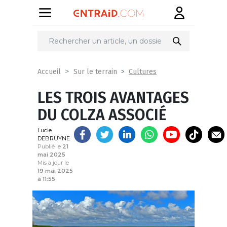
Partager
sur
Cultures
Accueil
Sur le terrain
LES TROIS AVANTAGES
DU COLZA ASSOCIÉ
Lucie
DEBRUYNE
Publié le
21
mai 2025
Mis à jour le
19 mai 2025
à 11:55