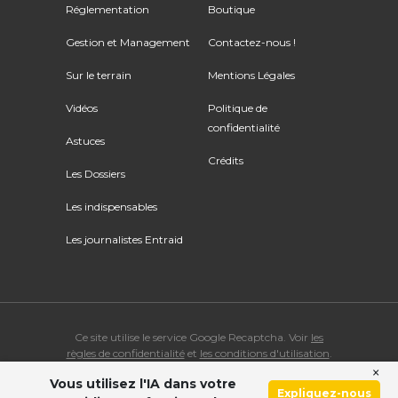
Réglementation
Boutique
Gestion et Management
Contactez-nous !
Sur le terrain
Mentions Légales
Vidéos
Politique de
confidentialité
Astuces
Crédits
Les Dossiers
Les indispensables
Les journalistes Entraid
Ce site utilise le service Google Recaptcha. Voir
les
règles de confidentialité
et
les conditions d'utilisation
.
×
Vous utilisez l'IA dans votre
© Copyright 2026 ENTRAID. Tous droits réservés.
Expliquez-nous