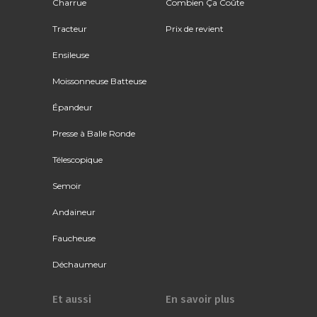
Charrue
Combien Ça Coûte
Tracteur
Prix de revient
Ensileuse
Moissonneuse Batteuse
Épandeur
Presse à Balle Ronde
Télescopique
Semoir
Andaineur
Faucheuse
Déchaumeur
Et aussi
En savoir plus