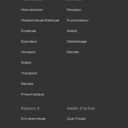
Manutention
Fenaison
Moissonneuse Batteuse
Pulvérisateur
Ensileuse
Robot
Épandeur
Désherbage
Fenaison
Récolte
Robot
Transport
Récolte
Pneumatique
Rayons X
Guide d'achat
Enrubanneuse
Que Choisir