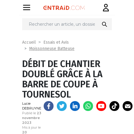
Partager
sur
Accueil
Essais et Avis
Moissonneuse Batteuse
DÉBIT DE CHANTIER
DOUBLÉ GRÂCE À LA
BARRE DE COUPE À
TOURNESOL
Lucie
DEBRUYNE
Publié le
23
novembre
2023
Mis à jour le
20