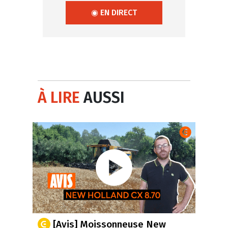
◉ EN DIRECT
À LIRE
AUSSI
[Avis] Moissonneuse New