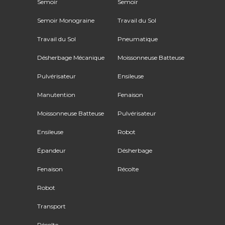
Semoir
Semoir
Semoir Monograine
Travail du Sol
Travail du Sol
Pneumatique
Désherbage Mécanique
Moissonneuse Batteuse
Pulvérisateur
Ensileuse
Manutention
Fenaison
Moissonneuse Batteuse
Pulvérisateur
Ensileuse
Robot
Épandeur
Désherbage
Fenaison
Récolte
Robot
Transport
Récolte