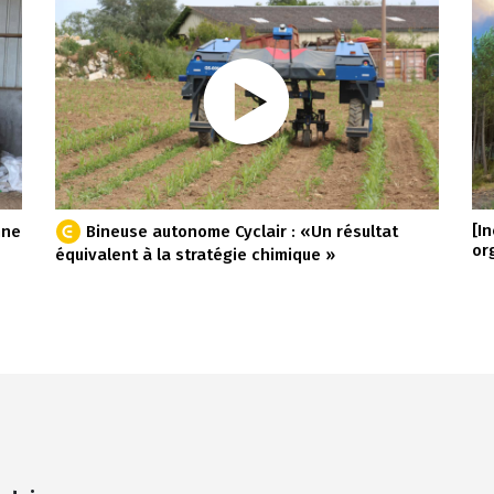
[I
nne
Bineuse autonome Cyclair : «Un résultat
or
équivalent à la stratégie chimique »