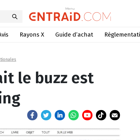
ait le buzz est dans le Zapping
Menu
Menu
Avis
Rayons X
Guide d’achat
Réglementat
tionales
ait le buzz est
ing