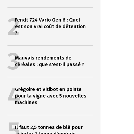
2
Fendt 724 Vario Gen 6 : Quel
est son vrai coût de détention
?
3
Mauvais rendements de
céréales : que s'est-il passé ?
4
Grégoire et Vitibot en pointe
pour la vigne avec 5 nouvelles
machines
5
Il faut 2,5 tonnes de blé pour
acheter 1 tonne d'engrais