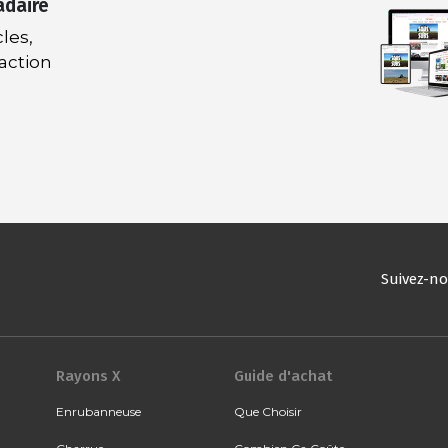
adaire
les,
daction
Suivez-n
Rayons X
Guide d'achat
Enrubanneuse
Que Choisir