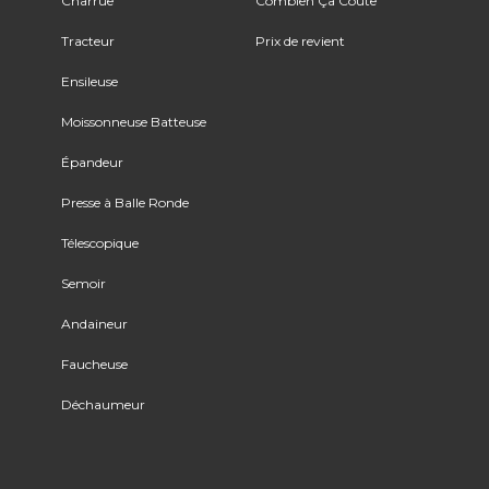
Charrue
Combien Ça Coûte
Tracteur
Prix de revient
Ensileuse
Moissonneuse Batteuse
Épandeur
Presse à Balle Ronde
Télescopique
Semoir
Andaineur
Faucheuse
Déchaumeur