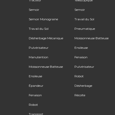
Tracteur
Télescopique
Semoir
Semoir
Semoir Monograine
Travail du Sol
Travail du Sol
Pneumatique
Désherbage Mécanique
Moissonneuse Batteuse
Pulvérisateur
Ensileuse
Manutention
Fenaison
Moissonneuse Batteuse
Pulvérisateur
Ensileuse
Robot
Épandeur
Désherbage
Fenaison
Récolte
Robot
Transport