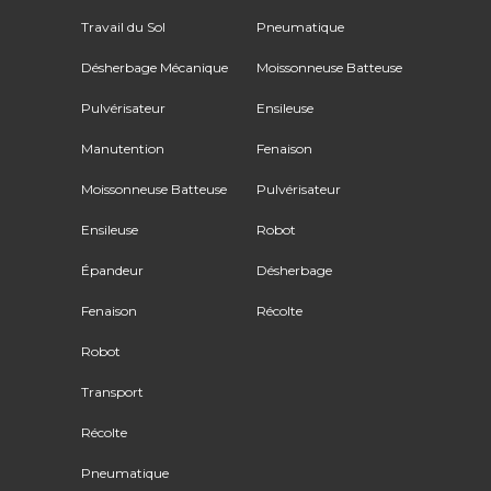
Travail du Sol
Pneumatique
Désherbage Mécanique
Moissonneuse Batteuse
Pulvérisateur
Ensileuse
Manutention
Fenaison
Moissonneuse Batteuse
Pulvérisateur
Ensileuse
Robot
Épandeur
Désherbage
Fenaison
Récolte
Robot
Transport
Récolte
Pneumatique