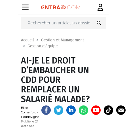
Partager
sur
Accueil
Gestion et Management
Gestion d'équipe
AI-JE LE DROIT
D’EMBAUCHER UN
CDD POUR
REMPLACER UN
SALARIÉ MALADE?
Elise
Comerford-
Poudevigne
Publié le
21
octobre