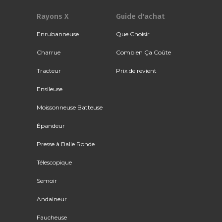
Rayons X
Guide d'achat
Enrubanneuse
Que Choisir
Charrue
Combien Ça Coûte
Tracteur
Prix de revient
Ensileuse
Moissonneuse Batteuse
Épandeur
Presse à Balle Ronde
Télescopique
Semoir
Andaineur
Faucheuse