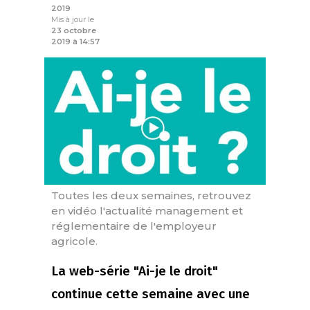
2019
Mis à jour le
23 octobre
2019 à 14:57
Toutes les deux semaines, retrouvez
en vidéo l'actualité management et
réglementaire de l'employeur
agricole.
La web-série "Ai-je le droit"
continue cette semaine avec une