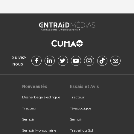
Suivez-
nous
Nouveautés
Essais et Avis
Désherbage électrique
Tracteur
Tracteur
Télescopique
Semoir
Semoir
Semoir Monograine
Travail du Sol