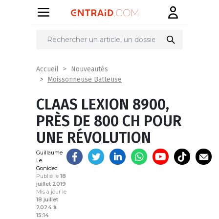
Partager
sur
Accueil
Nouveautés
Moissonneuse Batteuse
CLAAS LEXION 8900,
PRÈS DE 800 CH POUR
UNE RÉVOLUTION
Guillaume
Le
Gonidec
Publié le
18
juillet 2019
Mis à jour le
18 juillet
2024 à
15:14