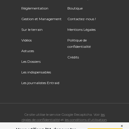
Réglementation
Boutique
Gestion et Management
Contactez-nous !
Sur le terrain
Mentions Légales
Vidéos
Politique de
confidentialité
Astuces
Crédits
Les Dossiers
Les indispensables
Les journalistes Entraid
Ce site utilise le service Google Recaptcha. Voir
les
règles de confidentialité
et
les conditions d'utilisation
.
×