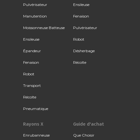
Pulvérisateur
Ensileuse
Manutention
Fenaison
Moissonneuse Batteuse
Pulvérisateur
Ensileuse
Robot
Épandeur
Désherbage
Fenaison
Récolte
Robot
Transport
Récolte
Pneumatique
Rayons X
Guide d'achat
Enrubanneuse
Que Choisir