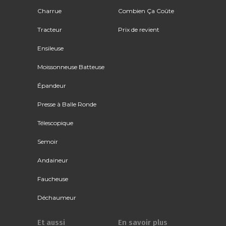
Charrue
Combien Ça Coûte
Tracteur
Prix de revient
Ensileuse
Moissonneuse Batteuse
Épandeur
Presse à Balle Ronde
Télescopique
Semoir
Andaineur
Faucheuse
Déchaumeur
Et aussi
En savoir plus