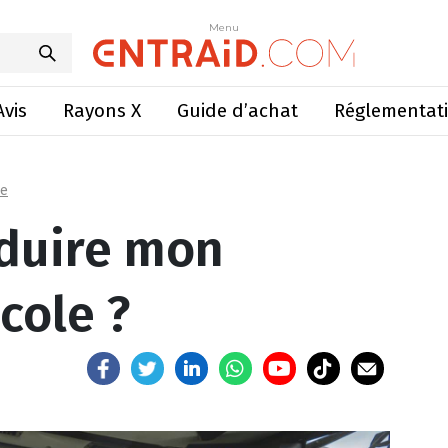
duire mon matériel agricole ?
Menu
Menu
Avis
Rayons X
Guide d’achat
Réglementat
le
nduire mon
cole ?