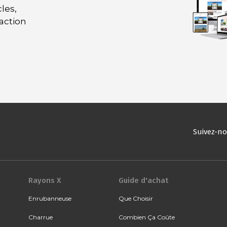
les,
daction
Suivez-n
Rayons X
Guide d'achat
Enrubanneuse
Que Choisir
Charrue
Combien Ça Coûte