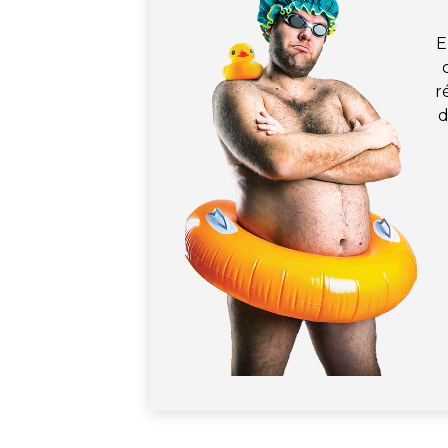
E
r
d