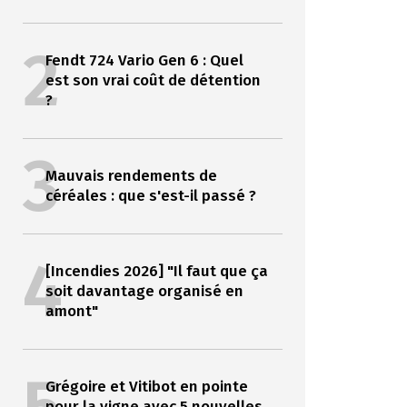
2
Fendt 724 Vario Gen 6 : Quel
est son vrai coût de détention
?
3
Mauvais rendements de
céréales : que s'est-il passé ?
4
[Incendies 2026] "Il faut que ça
soit davantage organisé en
amont"
Grégoire et Vitibot en pointe
pour la vigne avec 5 nouvelles