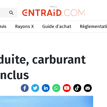
e, carburant et sécurités inclus
Menu
Menu
Avis
Rayons X
Guide d’achat
Réglementat
uite, carburant
inclus