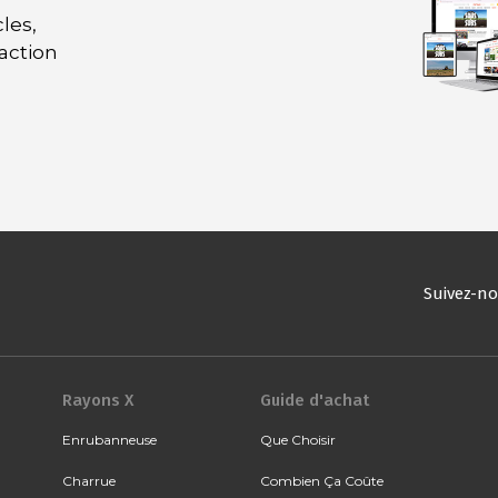
les,
daction
Suivez-n
Rayons X
Guide d'achat
Enrubanneuse
Que Choisir
Charrue
Combien Ça Coûte