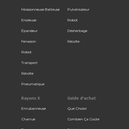
Moissonneuse Batteuse
Pulvérisateur
Ensileuse
Robot
Épandeur
Désherbage
Fenaison
Récolte
Robot
Transport
Récolte
Pneumatique
Rayons X
Guide d'achat
Enrubanneuse
Que Choisir
Charrue
Combien Ça Coûte