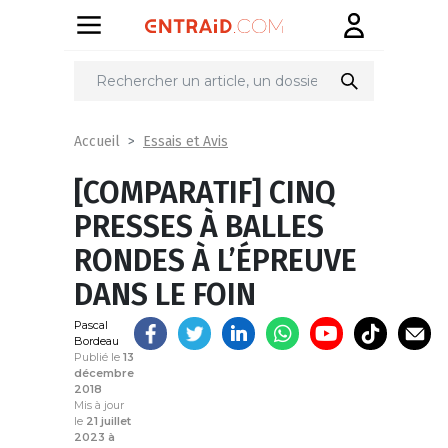
Partager
sur
Essais et Avis
Accueil
[COMPARATIF] CINQ
PRESSES À BALLES
RONDES À L’ÉPREUVE
DANS LE FOIN
Pascal
Bordeau
Publié le
13
décembre
2018
Mis à jour
le
21 juillet
2023 à