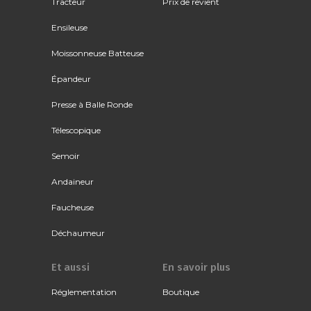
Tracteur
Prix de revient
Ensileuse
Moissonneuse Batteuse
Épandeur
Presse à Balle Ronde
Télescopique
Semoir
Andaineur
Faucheuse
Déchaumeur
Et aussi
En savoir plus
Réglementation
Boutique