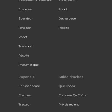
Ensileuse
Robot
Épandeur
Désherbage
Fenaison
Récolte
Robot
Transport
Récolte
Pneumatique
Rayons X
Guide d'achat
Enrubanneuse
Que Choisir
Charrue
Combien Ça Coûte
Tracteur
Prix de revient