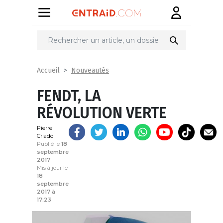
Partager
sur
Nouveautés
Accueil
FENDT, LA
RÉVOLUTION VERTE
Pierre
Criado
Publié le
18
septembre
2017
Mis à jour le
18
septembre
2017 à
17:23