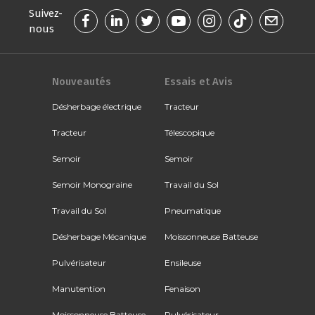
Suivez-
nous
Nouveautés
Essais et Avis
Désherbage électrique
Tracteur
Tracteur
Télescopique
Semoir
Semoir
Semoir Monograine
Travail du Sol
Travail du Sol
Pneumatique
Désherbage Mécanique
Moissonneuse Batteuse
Pulvérisateur
Ensileuse
Manutention
Fenaison
Moissonneuse Batteuse
Pulvérisateur