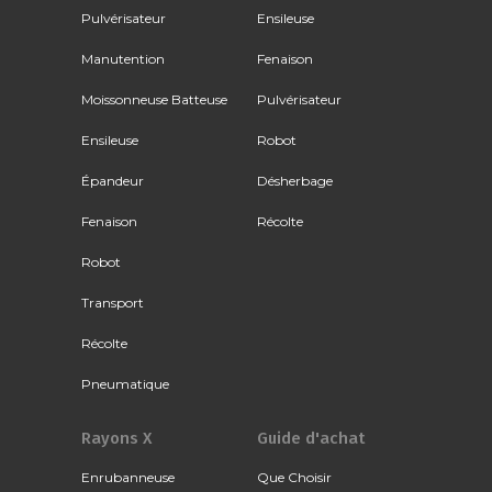
Pulvérisateur
Ensileuse
Manutention
Fenaison
Moissonneuse Batteuse
Pulvérisateur
Ensileuse
Robot
Épandeur
Désherbage
Fenaison
Récolte
Robot
Transport
Récolte
Pneumatique
Rayons X
Guide d'achat
Enrubanneuse
Que Choisir