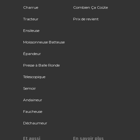
Charrue
Combien Ça Coûte
Tracteur
Prix de revient
Ensileuse
Moissonneuse Batteuse
Épandeur
Presse à Balle Ronde
Télescopique
Semoir
Andaineur
Faucheuse
Déchaumeur
Et aussi
En savoir plus