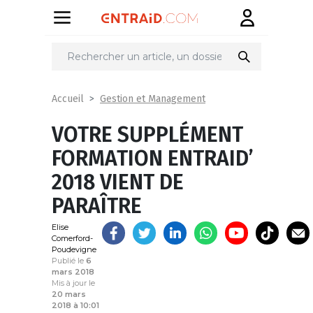
Partager
sur
Gestion et Management
Accueil
VOTRE SUPPLÉMENT
FORMATION ENTRAID’
2018 VIENT DE
PARAÎTRE
Elise
Comerford-
Poudevigne
Publié le
6
mars 2018
Mis à jour le
20 mars
2018 à 10:01