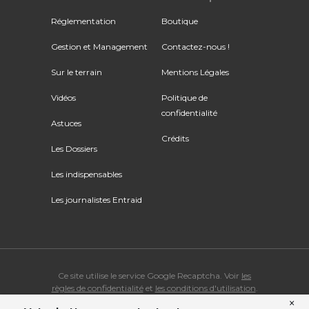
Réglementation
Boutique
Gestion et Management
Contactez-nous !
Sur le terrain
Mentions Légales
Vidéos
Politique de
confidentialité
Astuces
Crédits
Les Dossiers
Les indispensables
Les journalistes Entraid
Ce site utilise le service Google Recaptcha. Voir
les
règles de confidentialité
et
les conditions d'utilisation
.
×