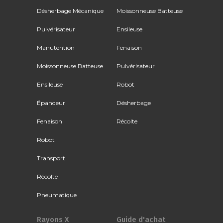
Désherbage Mécanique
Moissonneuse Batteuse
Pulvérisateur
Ensileuse
Manutention
Fenaison
Moissonneuse Batteuse
Pulvérisateur
Ensileuse
Robot
Épandeur
Désherbage
Fenaison
Récolte
Robot
Transport
Récolte
Pneumatique
Rayons X
Guide d'achat