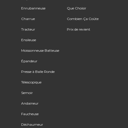
Enrubanneuse
Que Choisir
Charrue
Combien Ça Coûte
Tracteur
Prix de revient
Ensileuse
Moissonneuse Batteuse
Épandeur
Presse à Balle Ronde
Télescopique
Semoir
Andaineur
Faucheuse
Déchaumeur