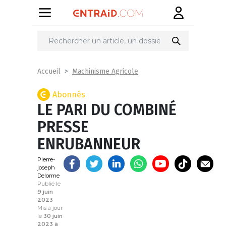
Partager
sur
Machinisme Agricole
Accueil
Abonnés
LE PARI DU COMBINÉ
PRESSE
ENRUBANNEUR
Pierre-
joseph
Delorme
Publié le
9 juin
2023
Mis à jour
le
30 juin
2023 à