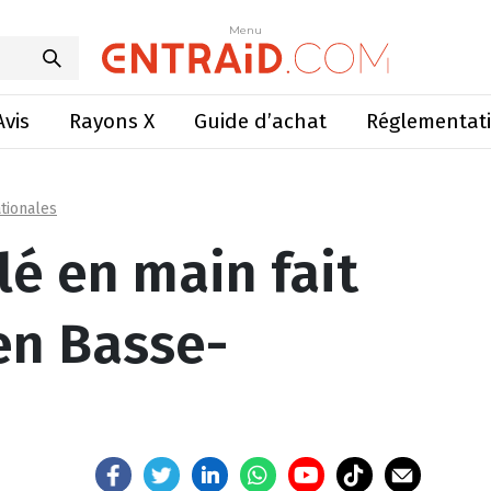
n fait ses preuves en Basse-Normandie
Menu
Menu
Avis
Rayons X
Guide d’achat
Réglementat
tionales
lé en main fait
en Basse-