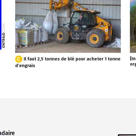
[I
Il faut 2,5 tonnes de blé pour acheter 1 tonne
or
d’engrais
adaire