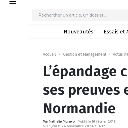
L’épandage clé en mai
Nouveautés
Essais et 
Actus na
Accueil
Gestion et Management
L’épandage c
ses preuves 
Normandie
Par Nathalie Pignerol
Publié le
16 février 2016
Mis à jour le
26 novembre 2024 à 14:17