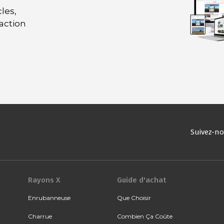
les,
daction
Suivez-n
Rayons X
Guide d'achat
Enrubanneuse
Que Choisir
Charrue
Combien Ça Coûte