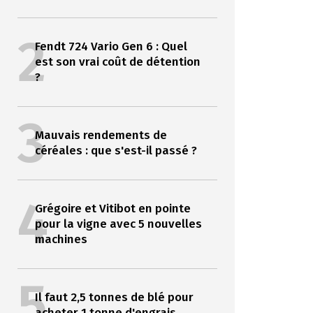
2
Fendt 724 Vario Gen 6 : Quel
est son vrai coût de détention
?
3
Mauvais rendements de
céréales : que s'est-il passé ?
4
Grégoire et Vitibot en pointe
pour la vigne avec 5 nouvelles
machines
5
Il faut 2,5 tonnes de blé pour
acheter 1 tonne d'engrais