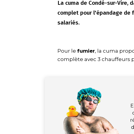
La cuma de Condé-sur-Vire, d
complet pour l'épandage de fu
salariés.
Pour le
fumier
, la cuma propo
complète avec 3 chauffeurs p
E
r
d