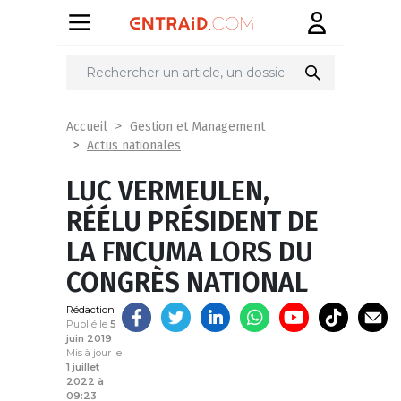
Partager
sur
Accueil
Gestion et Management
Actus nationales
LUC VERMEULEN,
RÉÉLU PRÉSIDENT DE
LA FNCUMA LORS DU
CONGRÈS NATIONAL
Rédaction
Publié le
5
juin 2019
Mis à jour le
1 juillet
2022 à
09:23