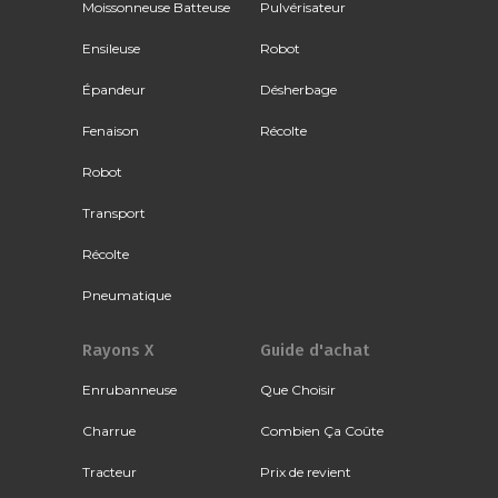
Moissonneuse Batteuse
Pulvérisateur
Ensileuse
Robot
Épandeur
Désherbage
Fenaison
Récolte
Robot
Transport
Récolte
Pneumatique
Rayons X
Guide d'achat
Enrubanneuse
Que Choisir
Charrue
Combien Ça Coûte
Tracteur
Prix de revient