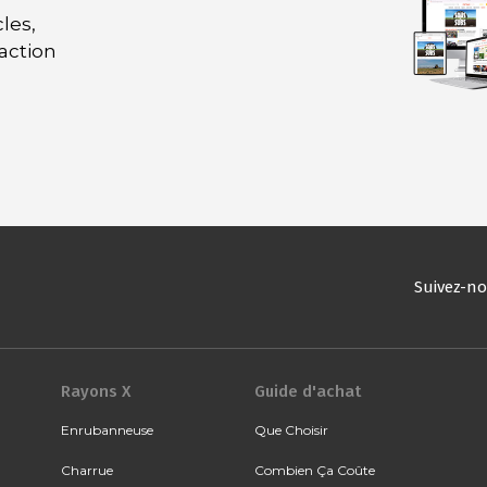
les,
daction
Suivez-n
Rayons X
Guide d'achat
Enrubanneuse
Que Choisir
Charrue
Combien Ça Coûte