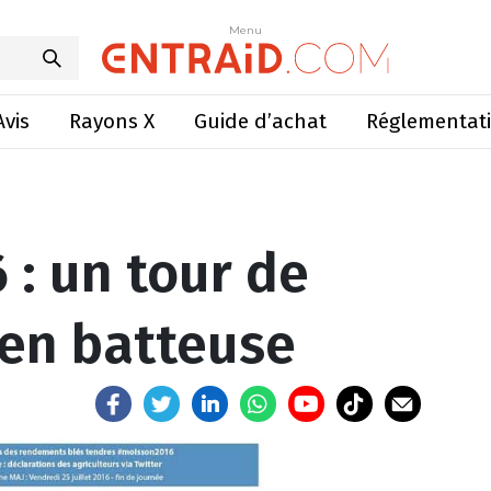
 tour de triste plaine en batteuse
Menu
Menu
Avis
Rayons X
Guide d’achat
Réglementat
 : un tour de
 en batteuse